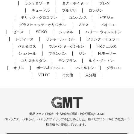
ランゲ＆ゾーネ
タグ・ホイヤー
ブレゲ
チュードル
ブルガリ
ロンジン
モリッツ・グロスマン
ユンハンス
ピアジェ
グラスヒュッテ・オリジナル
ノモス
ペキニエ
ゼニス
SEIKO
シャネル
ハリー・ウィンストン
レディース
リシャール・ミル
フランク・ミュラー
ベル＆ロス
ウルバンヤーゲンセン
F.P.ジュルヌ
ショパール
ブランパン
ジン
H.モーザー
ユリスナルダン
モンブラン
ルイ・ヴィトン
オリス
ボーム&メルシエ
ハミルトン
グラハム
VELDT
その他
未分類
新品ブランド時計、中古時計の通販・時計買取ならGMT
ロレックス、パネライ、パテックフィリップをはじめとした、様々なブランド時計の販売・下
取見積をご提供しております。