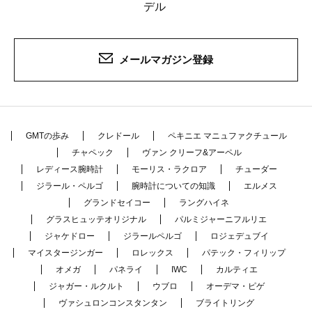
デル
メールマガジン登録
GMTの歩み
クレドール
ペキニエ マニュファクチュール
チャペック
ヴァン クリーフ&アーペル
レディース腕時計
モーリス・ラクロア
チューダー
ジラール・ペルゴ
腕時計についての知識
エルメス
グランドセイコー
ラングハイネ
グラスヒュッテオリジナル
パルミジャーニフルリエ
ジャケドロー
ジラールペルゴ
ロジェデュブイ
マイスタージンガー
ロレックス
パテック・フィリップ
オメガ
パネライ
IWC
カルティエ
ジャガー・ルクルト
ウブロ
オーデマ・ピゲ
ヴァシュロンコンスタンタン
ブライトリング