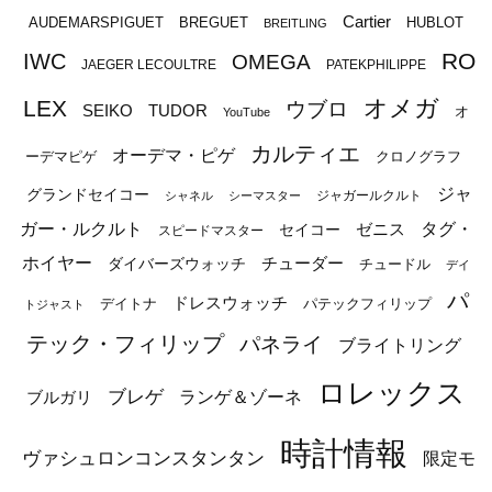
Cartier
BREGUET
HUBLOT
AUDEMARSPIGUET
BREITLING
RO
IWC
OMEGA
JAEGER LECOULTRE
PATEKPHILIPPE
オメガ
LEX
ウブロ
SEIKO
TUDOR
オ
YouTube
カルティエ
オーデマ・ピゲ
ーデマピゲ
クロノグラフ
ジャ
グランドセイコー
ジャガールクルト
シャネル
シーマスター
ガー・ルクルト
タグ・
ゼニス
セイコー
スピードマスター
ホイヤー
チューダー
ダイバーズウォッチ
チュードル
デイ
パ
ドレスウォッチ
デイトナ
パテックフィリップ
トジャスト
テック・フィリップ
パネライ
ブライトリング
ロレックス
ブレゲ
ブルガリ
ランゲ＆ゾーネ
時計情報
ヴァシュロンコンスタンタン
限定モ