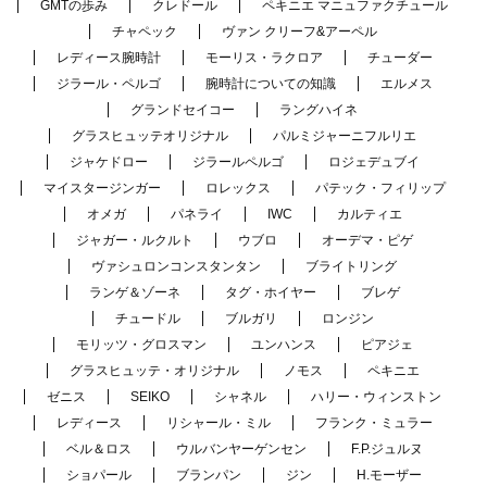
GMTの歩み
クレドール
ペキニエ マニュファクチュール
チャペック
ヴァン クリーフ&アーペル
レディース腕時計
モーリス・ラクロア
チューダー
ジラール・ペルゴ
腕時計についての知識
エルメス
グランドセイコー
ラングハイネ
グラスヒュッテオリジナル
パルミジャーニフルリエ
ジャケドロー
ジラールペルゴ
ロジェデュブイ
マイスタージンガー
ロレックス
パテック・フィリップ
オメガ
パネライ
IWC
カルティエ
ジャガー・ルクルト
ウブロ
オーデマ・ピゲ
ヴァシュロンコンスタンタン
ブライトリング
ランゲ＆ゾーネ
タグ・ホイヤー
ブレゲ
チュードル
ブルガリ
ロンジン
モリッツ・グロスマン
ユンハンス
ピアジェ
グラスヒュッテ・オリジナル
ノモス
ペキニエ
ゼニス
SEIKO
シャネル
ハリー・ウィンストン
レディース
リシャール・ミル
フランク・ミュラー
ベル＆ロス
ウルバンヤーゲンセン
F.P.ジュルヌ
ショパール
ブランパン
ジン
H.モーザー