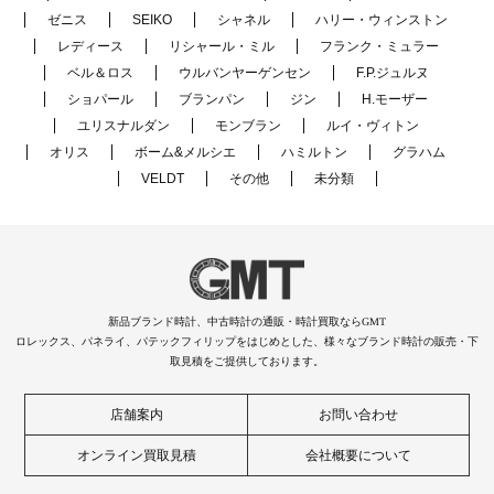
ゼニス
SEIKO
シャネル
ハリー・ウィンストン
レディース
リシャール・ミル
フランク・ミュラー
ベル＆ロス
ウルバンヤーゲンセン
F.P.ジュルヌ
ショパール
ブランパン
ジン
H.モーザー
ユリスナルダン
モンブラン
ルイ・ヴィトン
オリス
ボーム&メルシエ
ハミルトン
グラハム
VELDT
その他
未分類
新品ブランド時計、中古時計の通販・時計買取ならGMT
ロレックス、パネライ、パテックフィリップをはじめとした、様々なブランド時計の販売・下
取見積をご提供しております。
店舗案内
お問い合わせ
オンライン買取見積
会社概要について