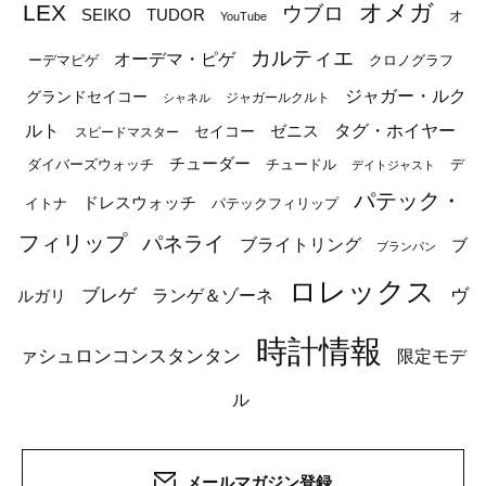
オメガ
LEX
ウブロ
SEIKO
TUDOR
オ
YouTube
カルティエ
オーデマ・ピゲ
ーデマピゲ
クロノグラフ
ジャガー・ルク
グランドセイコー
ジャガールクルト
シャネル
ルト
タグ・ホイヤー
ゼニス
セイコー
スピードマスター
チューダー
ダイバーズウォッチ
チュードル
デ
デイトジャスト
パテック・
ドレスウォッチ
イトナ
パテックフィリップ
フィリップ
パネライ
ブライトリング
ブ
ブランパン
ロレックス
ブレゲ
ヴ
ルガリ
ランゲ＆ゾーネ
時計情報
ァシュロンコンスタンタン
限定モデ
ル
メールマガジン登録