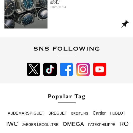
読む
2025/11/04
Popular Tag
Cartier
BREGUET
HUBLOT
AUDEMARSPIGUET
BREITLING
RO
IWC
OMEGA
JAEGER LECOULTRE
PATEKPHILIPPE