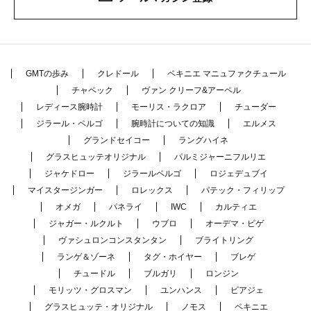
GMTの歩み
クレドール
ペキニエ マニュファクチュール
チャペック
ヴァン クリーフ&アーペル
レディース腕時計
モーリス・ラクロア
チューダー
ジラール・ペルゴ
腕時計についての知識
エルメス
グランドセイコー
ラングハイネ
グラスヒュッテオリジナル
パルミジャーニフルリエ
ジャケドロー
ジラールペルゴ
ロジェデュブイ
マイスタージンガー
ロレックス
パテック・フィリップ
オメガ
パネライ
IWC
カルティエ
ジャガー・ルクルト
ウブロ
オーデマ・ピゲ
ヴァシュロンコンスタンタン
ブライトリング
ランゲ＆ゾーネ
タグ・ホイヤー
ブレゲ
チュードル
ブルガリ
ロンジン
モリッツ・グロスマン
ユンハンス
ピアジェ
グラスヒュッテ・オリジナル
ノモス
ペキニエ