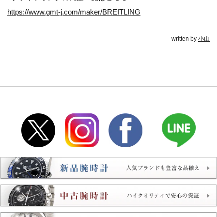
https://www.gmt-j.com/maker/BREITLING
written by
小山