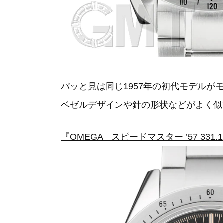
パッと見は同じ1957年の初代モデルが
ベゼルデザインや針の形状などがよく似
『OMEGA スピードマスター ’57 331.10.4