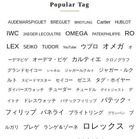
Popular Tag
Cartier
BREGUET
HUBLOT
AUDEMARSPIGUET
BREITLING
RO
IWC
OMEGA
JAEGER LECOULTRE
PATEKPHILIPPE
オメガ
LEX
ウブロ
SEIKO
TUDOR
オ
YouTube
カルティエ
オーデマ・ピゲ
ーデマピゲ
クロノグラフ
ジャガー・ルク
グランドセイコー
ジャガールクルト
シャネル
ルト
タグ・ホイヤー
ゼニス
セイコー
スピードマスター
チューダー
ダイバーズウォッチ
チュードル
デ
デイトジャスト
パテック・
ドレスウォッチ
イトナ
パテックフィリップ
フィリップ
パネライ
ブライトリング
ブ
ブランパン
ロレックス
ブレゲ
ヴ
ルガリ
ランゲ＆ゾーネ