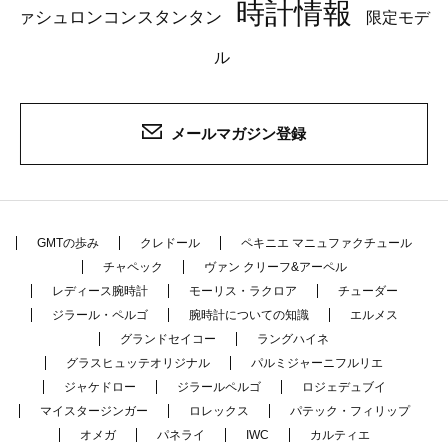
時計情報
ァシュロンコンスタンタン
限定モデ
ル
メールマガジン登録
GMTの歩み
クレドール
ペキニエ マニュファクチュール
チャペック
ヴァン クリーフ&アーペル
レディース腕時計
モーリス・ラクロア
チューダー
ジラール・ペルゴ
腕時計についての知識
エルメス
グランドセイコー
ラングハイネ
グラスヒュッテオリジナル
パルミジャーニフルリエ
ジャケドロー
ジラールペルゴ
ロジェデュブイ
マイスタージンガー
ロレックス
パテック・フィリップ
オメガ
パネライ
IWC
カルティエ