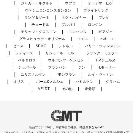
ジャガー・ルクルト
ウブロ
オーデマ・ピゲ
ヴァシュロンコンスタンタン
ブライトリング
ランゲ＆ゾーネ
タグ・ホイヤー
ブレゲ
チュードル
ブルガリ
ロンジン
モリッツ・グロスマン
ユンハンス
ピアジェ
グラスヒュッテ・オリジナル
ノモス
ペキニエ
ゼニス
SEIKO
シャネル
ハリー・ウィンストン
レディース
リシャール・ミル
フランク・ミュラー
ベル＆ロス
ウルバンヤーゲンセン
F.P.ジュルヌ
ショパール
ブランパン
ジン
H.モーザー
ユリスナルダン
モンブラン
ルイ・ヴィトン
オリス
ボーム&メルシエ
ハミルトン
グラハム
VELDT
その他
未分類
新品ブランド時計、中古時計の通販・時計買取ならGMT
ロレックス、パネライ、パテックフィリップをはじめとした、様々なブランド時計の販売・下