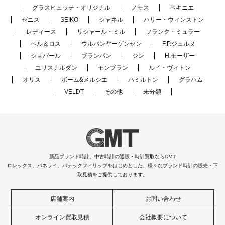
グラスヒュッテ・オリジナル
ノモス
ペキニエ
ゼニス
SEIKO
シャネル
ハリー・ウィンストン
レディース
リシャール・ミル
フランク・ミュラー
ベル＆ロス
ウルバンヤーゲンセン
F.P.ジュルヌ
ショパール
ブランパン
ジン
H.モーザー
ユリスナルダン
モンブラン
ルイ・ヴィトン
オリス
ボーム&メルシエ
ハミルトン
グラハム
VELDT
その他
未分類
新品ブランド時計、中古時計の通販・時計買取ならGMT
ロレックス、パネライ、パテックフィリップをはじめとした、様々なブランド時計の販売・下
取見積をご提供しております。
店舗案内
お問い合わせ
オンライン買取見積
会社概要について