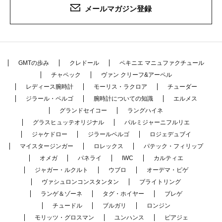
メールマガジン登録
GMTの歩み
クレドール
ペキニエ マニュファクチュール
チャペック
ヴァン クリーフ&アーペル
レディース腕時計
モーリス・ラクロア
チューダー
ジラール・ペルゴ
腕時計についての知識
エルメス
グランドセイコー
ラングハイネ
グラスヒュッテオリジナル
パルミジャーニフルリエ
ジャケドロー
ジラールペルゴ
ロジェデュブイ
マイスタージンガー
ロレックス
パテック・フィリップ
オメガ
パネライ
IWC
カルティエ
ジャガー・ルクルト
ウブロ
オーデマ・ピゲ
ヴァシュロンコンスタンタン
ブライトリング
ランゲ＆ゾーネ
タグ・ホイヤー
ブレゲ
チュードル
ブルガリ
ロンジン
モリッツ・グロスマン
ユンハンス
ピアジェ