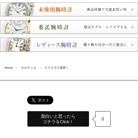
Home
カルティエ
クリスマス直前！
面白いと思ったら
0
コチラをClick！