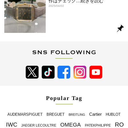
作はチェック
…続きを読む
2025/04/02
Popular Tag
Cartier
BREGUET
HUBLOT
AUDEMARSPIGUET
BREITLING
RO
IWC
OMEGA
JAEGER LECOULTRE
PATEKPHILIPPE