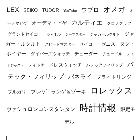
オメガ
LEX
ウブロ
SEIKO
TUDOR
オ
YouTube
カルティエ
オーデマ・ピゲ
ーデマピゲ
クロノグラフ
ジャ
グランドセイコー
ジャガールクルト
シャネル
シーマスター
ガー・ルクルト
タグ・
ゼニス
セイコー
スピードマスター
ホイヤー
チューダー
ダイバーズウォッチ
チュードル
デイ
パ
ドレスウォッチ
デイトナ
パテックフィリップ
トジャスト
テック・フィリップ
パネライ
ブライトリング
ロレックス
ブレゲ
ブルガリ
ランゲ＆ゾーネ
時計情報
ヴァシュロンコンスタンタン
限定モ
デル