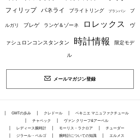
フィリップ
パネライ
ブライトリング
ブ
ブランパン
ロレックス
ブレゲ
ヴ
ルガリ
ランゲ＆ゾーネ
時計情報
ァシュロンコンスタンタン
限定モデ
ル
メールマガジン登録
GMTの歩み
クレドール
ペキニエ マニュファクチュール
チャペック
ヴァン クリーフ&アーペル
レディース腕時計
モーリス・ラクロア
チューダー
ジラール・ペルゴ
腕時計についての知識
エルメス