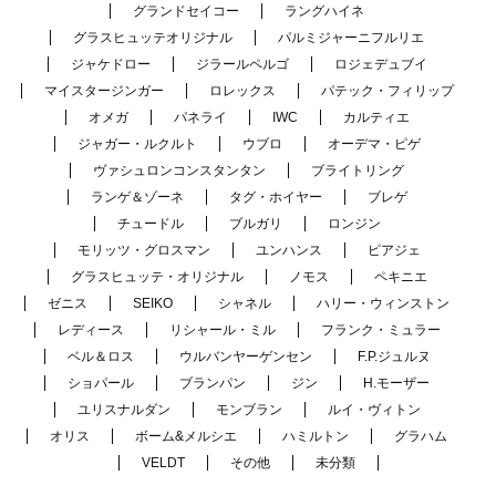
グランドセイコー
ラングハイネ
グラスヒュッテオリジナル
パルミジャーニフルリエ
ジャケドロー
ジラールペルゴ
ロジェデュブイ
マイスタージンガー
ロレックス
パテック・フィリップ
オメガ
パネライ
IWC
カルティエ
ジャガー・ルクルト
ウブロ
オーデマ・ピゲ
ヴァシュロンコンスタンタン
ブライトリング
ランゲ＆ゾーネ
タグ・ホイヤー
ブレゲ
チュードル
ブルガリ
ロンジン
モリッツ・グロスマン
ユンハンス
ピアジェ
グラスヒュッテ・オリジナル
ノモス
ペキニエ
ゼニス
SEIKO
シャネル
ハリー・ウィンストン
レディース
リシャール・ミル
フランク・ミュラー
ベル＆ロス
ウルバンヤーゲンセン
F.P.ジュルヌ
ショパール
ブランパン
ジン
H.モーザー
ユリスナルダン
モンブラン
ルイ・ヴィトン
オリス
ボーム&メルシエ
ハミルトン
グラハム
VELDT
その他
未分類