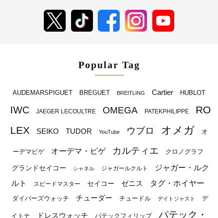
Popular Tag
Cartier
BREGUET
HUBLOT
AUDEMARSPIGUET
BREITLING
RO
IWC
OMEGA
JAEGER LECOULTRE
PATEKPHILIPPE
オメガ
LEX
ウブロ
SEIKO
TUDOR
オ
YouTube
カルティエ
オーデマ・ピゲ
ーデマピゲ
クロノグラフ
ジャガー・ルク
グランドセイコー
ジャガールクルト
シャネル
ルト
タグ・ホイヤー
ゼニス
セイコー
スピードマスター
チューダー
ダイバーズウォッチ
チュードル
デ
デイトジャスト
パテック・
ドレスウォッチ
イトナ
パテックフィリップ