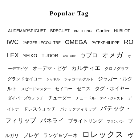
Popular Tag
Cartier
BREGUET
HUBLOT
AUDEMARSPIGUET
BREITLING
RO
IWC
OMEGA
JAEGER LECOULTRE
PATEKPHILIPPE
オメガ
LEX
ウブロ
SEIKO
TUDOR
オ
YouTube
カルティエ
オーデマ・ピゲ
ーデマピゲ
クロノグラフ
ジャガー・ルク
グランドセイコー
ジャガールクルト
シャネル
ルト
タグ・ホイヤー
ゼニス
セイコー
スピードマスター
チューダー
ダイバーズウォッチ
チュードル
デ
デイトジャスト
パテック・
ドレスウォッチ
イトナ
パテックフィリップ
フィリップ
パネライ
ブライトリング
ブ
ブランパン
ロレックス
ブレゲ
ヴ
ルガリ
ランゲ＆ゾーネ