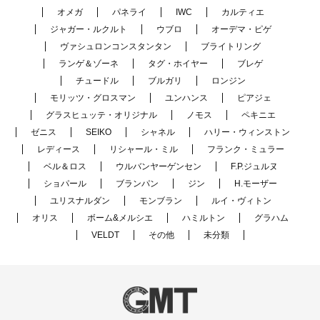
オメガ
パネライ
IWC
カルティエ
ジャガー・ルクルト
ウブロ
オーデマ・ピゲ
ヴァシュロンコンスタンタン
ブライトリング
ランゲ＆ゾーネ
タグ・ホイヤー
ブレゲ
チュードル
ブルガリ
ロンジン
モリッツ・グロスマン
ユンハンス
ピアジェ
グラスヒュッテ・オリジナル
ノモス
ペキニエ
ゼニス
SEIKO
シャネル
ハリー・ウィンストン
レディース
リシャール・ミル
フランク・ミュラー
ベル＆ロス
ウルバンヤーゲンセン
F.P.ジュルヌ
ショパール
ブランパン
ジン
H.モーザー
ユリスナルダン
モンブラン
ルイ・ヴィトン
オリス
ボーム&メルシエ
ハミルトン
グラハム
VELDT
その他
未分類