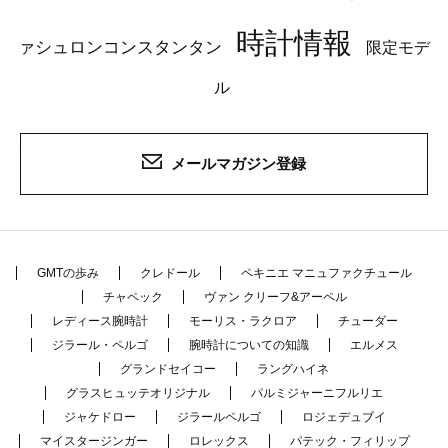
時計情報
ァシュロンコンスタンタン
限定モデ
ル
メールマガジン登録
GMTの歩み
クレドール
ペキニエ マニュファクチュール
チャペック
ヴァン クリーフ&アーペル
レディース腕時計
モーリス・ラクロア
チューダー
ジラール・ペルゴ
腕時計についての知識
エルメス
グランドセイコー
ラングハイネ
グラスヒュッテオリジナル
パルミジャーニフルリエ
ジャケドロー
ジラールペルゴ
ロジェデュブイ
マイスタージンガー
ロレックス
パテック・フィリップ