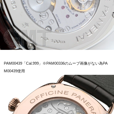
PAM00439「Cal.999」※PAM00336のムーブ画像がない為PA
M00439使用