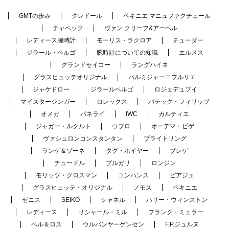
GMTの歩み
クレドール
ペキニエ マニュファクチュール
チャペック
ヴァン クリーフ&アーペル
レディース腕時計
モーリス・ラクロア
チューダー
ジラール・ペルゴ
腕時計についての知識
エルメス
グランドセイコー
ラングハイネ
グラスヒュッテオリジナル
パルミジャーニフルリエ
ジャケドロー
ジラールペルゴ
ロジェデュブイ
マイスタージンガー
ロレックス
パテック・フィリップ
オメガ
パネライ
IWC
カルティエ
ジャガー・ルクルト
ウブロ
オーデマ・ピゲ
ヴァシュロンコンスタンタン
ブライトリング
ランゲ＆ゾーネ
タグ・ホイヤー
ブレゲ
チュードル
ブルガリ
ロンジン
モリッツ・グロスマン
ユンハンス
ピアジェ
グラスヒュッテ・オリジナル
ノモス
ペキニエ
ゼニス
SEIKO
シャネル
ハリー・ウィンストン
レディース
リシャール・ミル
フランク・ミュラー
ベル＆ロス
ウルバンヤーゲンセン
F.P.ジュルヌ