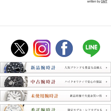
written by
GMT