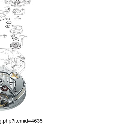
og.php?itemid=4635