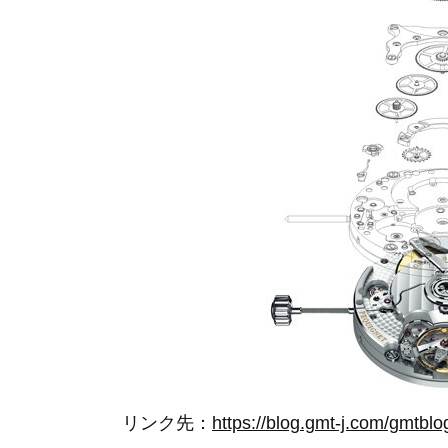
リンク先：
https://blog.gmt-j.com/gmtbl