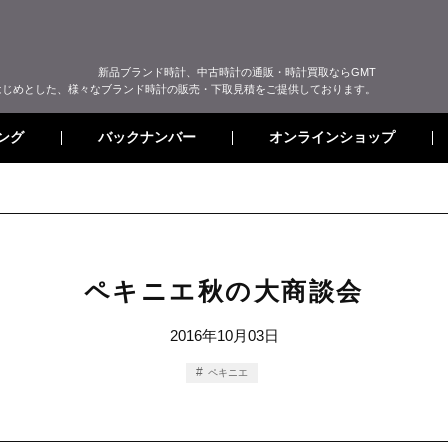
新品ブランド時計、中古時計の通販・時計買取ならGMT
はじめとした、様々なブランド時計の販売・下取見積をご提供しております。
オンラインショップ
バックナンバー
ング
ペキニエ秋の大商談会
2016年10月03日
ペキニエ