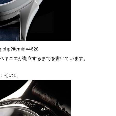
og.php?itemid=4628
ペキニエが創立するまでを書いています。
：その1」