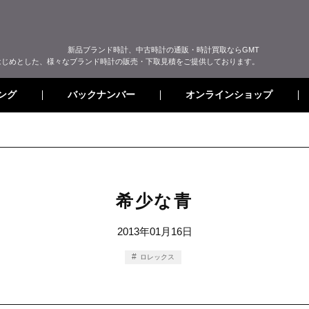
新品ブランド時計、中古時計の通販・時計買取ならGMT
はじめとした、様々なブランド時計の販売・下取見積をご提供しております。
オンラインショップ
バックナンバー
ング
希少な青
2013年01月16日
ロレックス