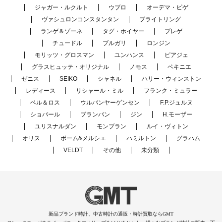
ジャガー・ルクルト
ウブロ
オーデマ・ピゲ
ヴァシュロンコンスタンタン
ブライトリング
ランゲ＆ゾーネ
タグ・ホイヤー
ブレゲ
チュードル
ブルガリ
ロンジン
モリッツ・グロスマン
ユンハンス
ピアジェ
グラスヒュッテ・オリジナル
ノモス
ペキニエ
ゼニス
SEIKO
シャネル
ハリー・ウィンストン
レディース
リシャール・ミル
フランク・ミュラー
ベル＆ロス
ウルバンヤーゲンセン
F.P.ジュルヌ
ショパール
ブランパン
ジン
H.モーザー
ユリスナルダン
モンブラン
ルイ・ヴィトン
オリス
ボーム&メルシエ
ハミルトン
グラハム
VELDT
その他
未分類
新品ブランド時計、中古時計の通販・時計買取ならGMT