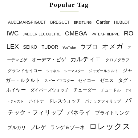
Popular Tag
Cartier
BREGUET
HUBLOT
AUDEMARSPIGUET
BREITLING
RO
IWC
OMEGA
JAEGER LECOULTRE
PATEKPHILIPPE
オメガ
LEX
ウブロ
SEIKO
TUDOR
オ
YouTube
カルティエ
オーデマ・ピゲ
ーデマピゲ
クロノグラフ
ジャ
グランドセイコー
ジャガールクルト
シャネル
シーマスター
ガー・ルクルト
タグ・
ゼニス
セイコー
スピードマスター
ホイヤー
チューダー
ダイバーズウォッチ
チュードル
デイ
パ
ドレスウォッチ
デイトナ
パテックフィリップ
トジャスト
テック・フィリップ
パネライ
ブライトリング
ロレックス
ブレゲ
ブルガリ
ランゲ＆ゾーネ