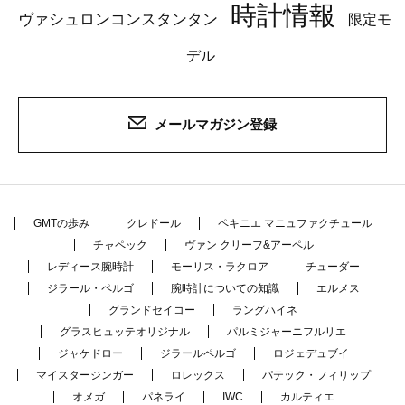
時計情報
ヴァシュロンコンスタンタン
限定モ
デル
メールマガジン登録
GMTの歩み
クレドール
ペキニエ マニュファクチュール
チャペック
ヴァン クリーフ&アーペル
レディース腕時計
モーリス・ラクロア
チューダー
ジラール・ペルゴ
腕時計についての知識
エルメス
グランドセイコー
ラングハイネ
グラスヒュッテオリジナル
パルミジャーニフルリエ
ジャケドロー
ジラールペルゴ
ロジェデュブイ
マイスタージンガー
ロレックス
パテック・フィリップ
オメガ
パネライ
IWC
カルティエ