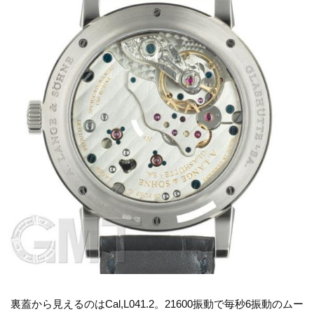
裏蓋から見えるのはCal,L041.2。21600振動で毎秒6振動のムー