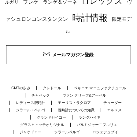
ロレックス
ブレゲ
ヴ
ルガリ
ランゲ＆ゾーネ
時計情報
ァシュロンコンスタンタン
限定モデ
ル
メールマガジン登録
GMTの歩み
クレドール
ペキニエ マニュファクチュール
チャペック
ヴァン クリーフ&アーペル
レディース腕時計
モーリス・ラクロア
チューダー
ジラール・ペルゴ
腕時計についての知識
エルメス
グランドセイコー
ラングハイネ
グラスヒュッテオリジナル
パルミジャーニフルリエ
ジャケドロー
ジラールペルゴ
ロジェデュブイ