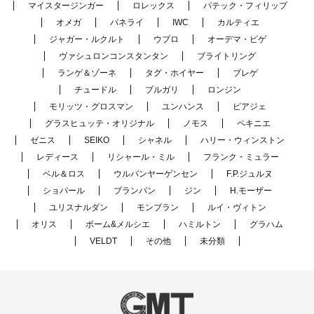
マイスタージンガー
ロレックス
パテック・フィリップ
オメガ
パネライ
IWC
カルティエ
ジャガー・ルクルト
ウブロ
オーデマ・ピゲ
ヴァシュロンコンスタンタン
ブライトリング
ランゲ＆ゾーネ
タグ・ホイヤー
ブレゲ
チュードル
ブルガリ
ロンジン
モリッツ・グロスマン
ユンハンス
ピアジェ
グラスヒュッテ・オリジナル
ノモス
ペキニエ
ゼニス
SEIKO
シャネル
ハリー・ウィンストン
レディース
リシャール・ミル
フランク・ミュラー
ベル＆ロス
ウルバンヤーゲンセン
F.P.ジュルヌ
ショパール
ブランパン
ジン
H.モーザー
ユリスナルダン
モンブラン
ルイ・ヴィトン
オリス
ボーム&メルシエ
ハミルトン
グラハム
VELDT
その他
未分類