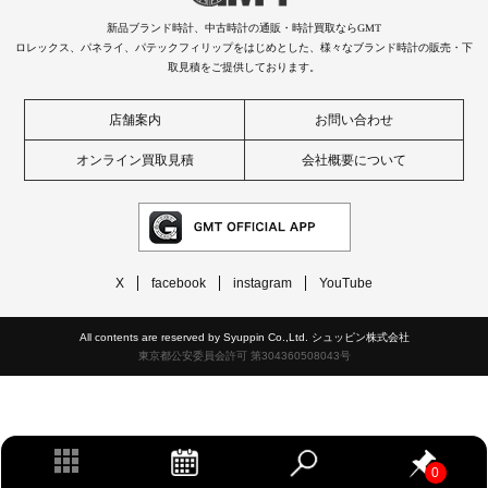
新品ブランド時計、中古時計の通販・時計買取ならGMT
ロレックス、パネライ、パテックフィリップをはじめとした、様々なブランド時計の販売・下
取見積をご提供しております。
店舗案内
お問い合わせ
オンライン買取見積
会社概要について
X
facebook
instagram
YouTube
All contents are reserved by Syuppin Co.,Ltd. シュッピン株式会社
東京都公安委員会許可 第304360508043号
0