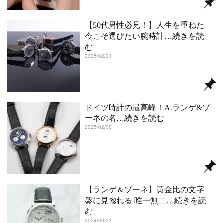
【50代男性必見！】人生を重ねた
今こそ選びたい腕時計
…続きを読
む
2025/02/24
ドイツ時計の最高峰！A.ランゲ&ゾ
ーネの名
…続きを読む
2025/02/08
【ランゲ＆ゾーネ】黄金比の文字
盤に見惚れる 唯一無二
…続きを読
む
2024/09/23