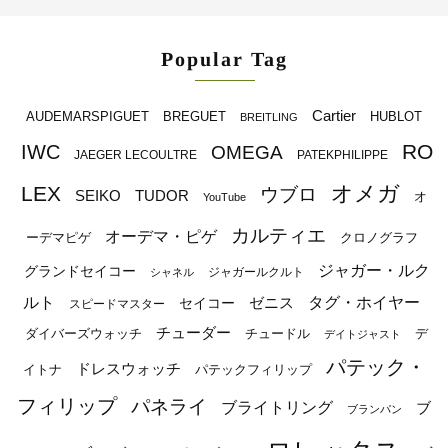
Popular Tag
Cartier
BREGUET
HUBLOT
AUDEMARSPIGUET
BREITLING
RO
IWC
OMEGA
JAEGER LECOULTRE
PATEKPHILIPPE
オメガ
LEX
ウブロ
SEIKO
TUDOR
オ
YouTube
カルティエ
オーデマ・ピゲ
ーデマピゲ
クロノグラフ
ジャガー・ルク
グランドセイコー
ジャガールクルト
シャネル
ルト
タグ・ホイヤー
ゼニス
セイコー
スピードマスター
チューダー
ダイバーズウォッチ
チュードル
デ
デイトジャスト
パテック・
ドレスウォッチ
イトナ
パテックフィリップ
フィリップ
パネライ
ブライトリング
ブ
ブランパン