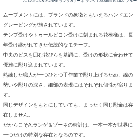
A. LANGE & SOHNE ランゲ&ゾーネ ランゲ1 38.5mm 101.027 ブルー
ムーブメントには、ブランドの象徴ともいえるハンドエン
グレービングが施されています。
テンプ受けやトゥールビヨン受けに刻まれる花模様は、長
年受け継がれてきた伝統的なモチーフ。
中央のビスを囲む花びらを基調に、受けの形状に合わせて
優雅に彫り込まれています。
熟練した職人が一つひとつ手作業で彫り上げるため、線の
勢いや彫りの深さ、細部の表現にはそれぞれ個性が宿りま
す。
同じデザインをもとにしていても、まったく同じ彫金は存
在しません。
だからこそA.ランゲ＆ゾーネの時計は、一本一本が世界に
一つだけの特別な存在となるのです。