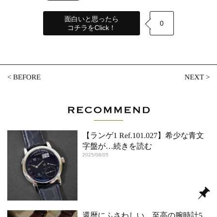
面白いと思ったら
0
コチラをClick！
<
BEFORE
NEXT
>
【ランゲ1 Ref.101.027】希少な青文
字盤が
…続きを読む
2025/08/05
還暦にふさわしい、至高の腕時計5