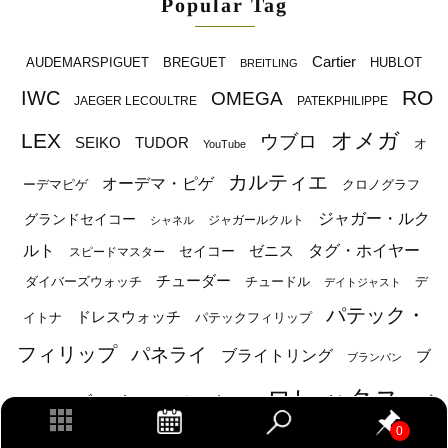
Popular Tag
Cartier
BREGUET
HUBLOT
AUDEMARSPIGUET
BREITLING
RO
IWC
OMEGA
JAEGER LECOULTRE
PATEKPHILIPPE
オメガ
LEX
ウブロ
SEIKO
TUDOR
オ
YouTube
カルティエ
オーデマ・ピゲ
ーデマピゲ
クロノグラフ
ジャガー・ルク
グランドセイコー
ジャガールクルト
シャネル
ルト
タグ・ホイヤー
ゼニス
セイコー
スピードマスター
チューダー
ダイバーズウォッチ
チュードル
デ
デイトジャスト
パテック・
ドレスウォッチ
イトナ
パテックフィリップ
フィリップ
パネライ
ブライトリング
ブ
ブランパン
ロレックス
ブレゲ
ヴ
ルガリ
ランゲ＆ゾーネ
0