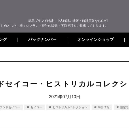
新品ブランド時計、中古時計の通販・時計買取ならGMT
はじめとした、様々なブランド時計の販売・下取見積をご提供しております。
オンラインショップ
バックナンバー
ング
ンドセイコー・ヒストリカルコレクシ
2021年07月10日
ランドセイコー
セイコー
ヒストリカルコレクション
時計情報
限定モ