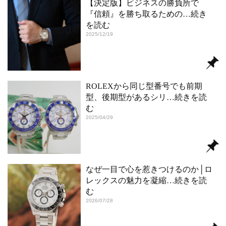
【決定版】ビジネスの勝負所で
『信頼』を勝ち取るための
…続き
を読む
2025/12/19
ROLEXから同じ型番号でも前期
型、後期型があるシリ
…続きを読
む
2025/04/29
なぜ一目で心を惹きつけるのか│ロ
レックスの魅力を凝縮
…続きを読
む
2026/07/28