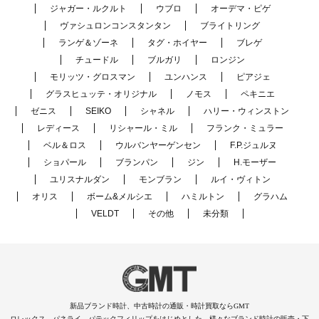
ジャガー・ルクルト
ウブロ
オーデマ・ピゲ
ヴァシュロンコンスタンタン
ブライトリング
ランゲ＆ゾーネ
タグ・ホイヤー
ブレゲ
チュードル
ブルガリ
ロンジン
モリッツ・グロスマン
ユンハンス
ピアジェ
グラスヒュッテ・オリジナル
ノモス
ペキニエ
ゼニス
SEIKO
シャネル
ハリー・ウィンストン
レディース
リシャール・ミル
フランク・ミュラー
ベル＆ロス
ウルバンヤーゲンセン
F.P.ジュルヌ
ショパール
ブランパン
ジン
H.モーザー
ユリスナルダン
モンブラン
ルイ・ヴィトン
オリス
ボーム&メルシエ
ハミルトン
グラハム
VELDT
その他
未分類
新品ブランド時計、中古時計の通販・時計買取ならGMT
ロレックス、パネライ、パテックフィリップをはじめとした、様々なブランド時計の販売・下