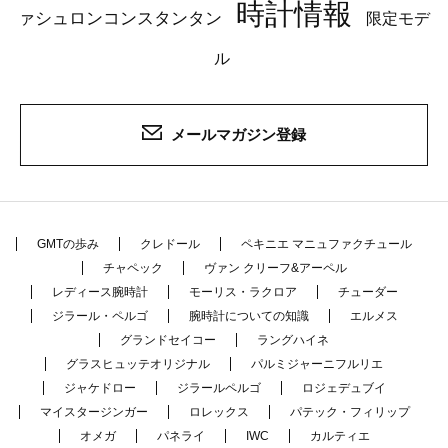
時計情報
ァシュロンコンスタンタン
限定モデ
ル
メールマガジン登録
GMTの歩み
クレドール
ペキニエ マニュファクチュール
チャペック
ヴァン クリーフ&アーペル
レディース腕時計
モーリス・ラクロア
チューダー
ジラール・ペルゴ
腕時計についての知識
エルメス
グランドセイコー
ラングハイネ
グラスヒュッテオリジナル
パルミジャーニフルリエ
ジャケドロー
ジラールペルゴ
ロジェデュブイ
マイスタージンガー
ロレックス
パテック・フィリップ
オメガ
パネライ
IWC
カルティエ