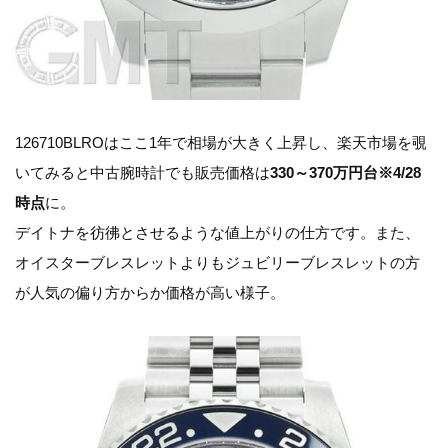
126710BLROはここ1年で相場が大きく上昇し、楽天市場を覗
いてみると中古腕時計でも販売価格は
330～370万円台※4/28
時点
に。
デイトナを彷彿とさせるような値上がりの仕方です。また、
オイスターブレスレットよりもジュビリーブレスレットの方
が人気の偏り方からか価格が高い様子。