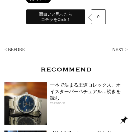
面白いと思ったら
0
コチラをClick！
<
BEFORE
NEXT
>
一本で決まる王道ロレックス。オ
イスターパーペチュアル
…続きを
読む
2025/05/11