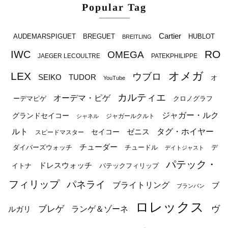
Popular Tag
Cartier
BREGUET
HUBLOT
AUDEMARSPIGUET
BREITLING
RO
IWC
OMEGA
JAEGER LECOULTRE
PATEKPHILIPPE
オメガ
LEX
ウブロ
SEIKO
TUDOR
オ
YouTube
カルティエ
オーデマ・ピゲ
ーデマピゲ
クロノグラフ
ジャガー・ルク
グランドセイコー
ジャガールクルト
シャネル
ルト
タグ・ホイヤー
ゼニス
セイコー
スピードマスター
チューダー
ダイバーズウォッチ
チュードル
デ
デイトジャスト
パテック・
ドレスウォッチ
イトナ
パテックフィリップ
フィリップ
パネライ
ブライトリング
ブ
ブランパン
ロレックス
ブレゲ
ヴ
ルガリ
ランゲ＆ゾーネ