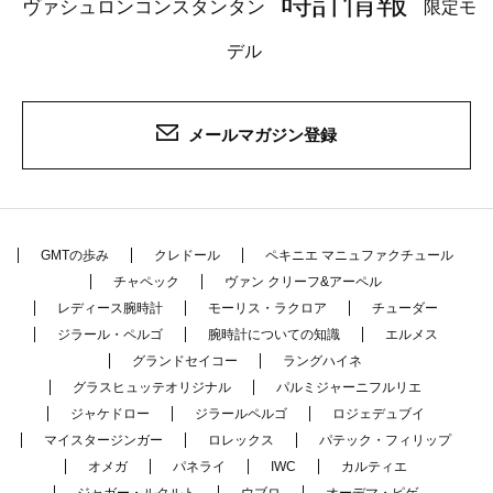
時計情報
ヴァシュロンコンスタンタン
限定モ
デル
メールマガジン登録
GMTの歩み
クレドール
ペキニエ マニュファクチュール
チャペック
ヴァン クリーフ&アーペル
レディース腕時計
モーリス・ラクロア
チューダー
ジラール・ペルゴ
腕時計についての知識
エルメス
グランドセイコー
ラングハイネ
グラスヒュッテオリジナル
パルミジャーニフルリエ
ジャケドロー
ジラールペルゴ
ロジェデュブイ
マイスタージンガー
ロレックス
パテック・フィリップ
オメガ
パネライ
IWC
カルティエ