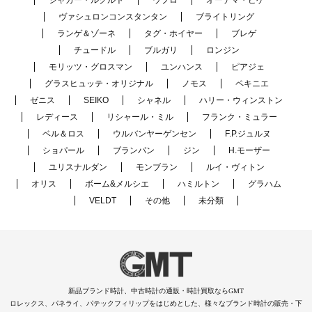
ジャガー・ルクルト
ウブロ
オーデマ・ピゲ
ヴァシュロンコンスタンタン
ブライトリング
ランゲ＆ゾーネ
タグ・ホイヤー
ブレゲ
チュードル
ブルガリ
ロンジン
モリッツ・グロスマン
ユンハンス
ピアジェ
グラスヒュッテ・オリジナル
ノモス
ペキニエ
ゼニス
SEIKO
シャネル
ハリー・ウィンストン
レディース
リシャール・ミル
フランク・ミュラー
ベル＆ロス
ウルバンヤーゲンセン
F.P.ジュルヌ
ショパール
ブランパン
ジン
H.モーザー
ユリスナルダン
モンブラン
ルイ・ヴィトン
オリス
ボーム&メルシエ
ハミルトン
グラハム
VELDT
その他
未分類
新品ブランド時計、中古時計の通販・時計買取ならGMT
ロレックス、パネライ、パテックフィリップをはじめとした、様々なブランド時計の販売・下