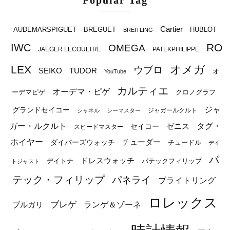
Popular Tag
Cartier
BREGUET
HUBLOT
AUDEMARSPIGUET
BREITLING
RO
IWC
OMEGA
JAEGER LECOULTRE
PATEKPHILIPPE
オメガ
LEX
ウブロ
SEIKO
TUDOR
オ
YouTube
カルティエ
オーデマ・ピゲ
ーデマピゲ
クロノグラフ
ジャ
グランドセイコー
ジャガールクルト
シャネル
シーマスター
ガー・ルクルト
タグ・
ゼニス
セイコー
スピードマスター
ホイヤー
チューダー
ダイバーズウォッチ
チュードル
デイ
パ
ドレスウォッチ
デイトナ
パテックフィリップ
トジャスト
テック・フィリップ
パネライ
ブライトリング
ロレックス
ブレゲ
ブルガリ
ランゲ＆ゾーネ