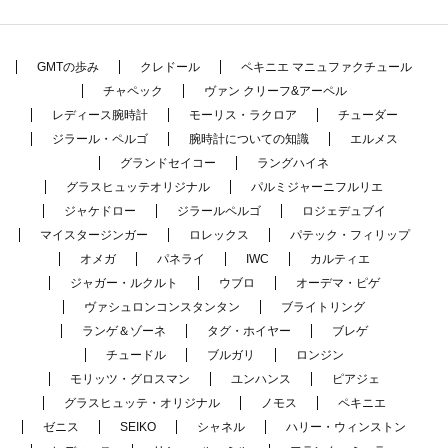
GMTの歩み
クレドール
ペキニエ マニュファクチュール
チャペック
ヴァン クリーフ&アーペル
レディース腕時計
モーリス・ラクロア
チューダー
ジラール・ペルゴ
腕時計についての知識
エルメス
グランドセイコー
ラングハイネ
グラスヒュッテオリジナル
パルミジャーニフルリエ
ジャケドロー
ジラールペルゴ
ロジェデュブイ
マイスタージンガー
ロレックス
パテック・フィリップ
オメガ
パネライ
IWC
カルティエ
ジャガー・ルクルト
ウブロ
オーデマ・ピゲ
ヴァシュロンコンスタンタン
ブライトリング
ランゲ＆ゾーネ
タグ・ホイヤー
ブレゲ
チュードル
ブルガリ
ロンジン
モリッツ・グロスマン
ユンハンス
ピアジェ
グラスヒュッテ・オリジナル
ノモス
ペキニエ
ゼニス
SEIKO
シャネル
ハリー・ウィンストン