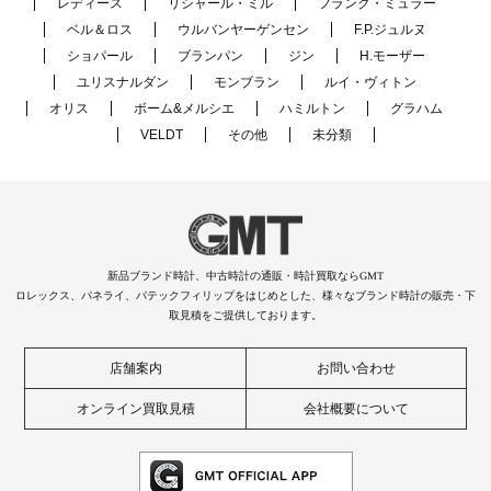
レディース
リシャール・ミル
フランク・ミュラー
ベル＆ロス
ウルバンヤーゲンセン
F.P.ジュルヌ
ショパール
ブランパン
ジン
H.モーザー
ユリスナルダン
モンブラン
ルイ・ヴィトン
オリス
ボーム&メルシエ
ハミルトン
グラハム
VELDT
その他
未分類
新品ブランド時計、中古時計の通販・時計買取ならGMT
ロレックス、パネライ、パテックフィリップをはじめとした、様々なブランド時計の販売・下
取見積をご提供しております。
店舗案内
お問い合わせ
オンライン買取見積
会社概要について