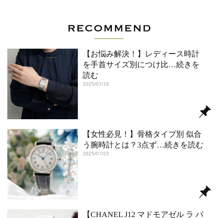
【お悩み解決！】レディース時計
を手首サイズ別につけ比
…続きを
読む
2025/07/19
【女性必見！】骨格タイプ別 似合
う腕時計とは？3点ず
…続きを読む
2025/07/23
【CHANEL J12 マドモアゼル ラ パ