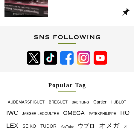
Popular Tag
Cartier
BREGUET
HUBLOT
AUDEMARSPIGUET
BREITLING
RO
IWC
OMEGA
JAEGER LECOULTRE
PATEKPHILIPPE
オメガ
LEX
ウブロ
SEIKO
TUDOR
オ
YouTube