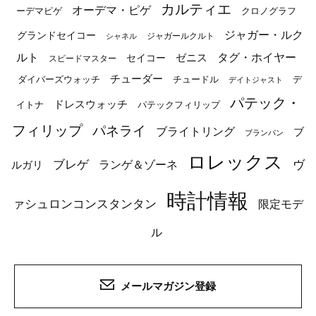
カルティエ
オーデマ・ピゲ
ーデマピゲ
クロノグラフ
ジャガー・ルク
グランドセイコー
ジャガールクルト
シャネル
ルト
タグ・ホイヤー
ゼニス
セイコー
スピードマスター
チューダー
ダイバーズウォッチ
チュードル
デ
デイトジャスト
パテック・
ドレスウォッチ
イトナ
パテックフィリップ
フィリップ
パネライ
ブライトリング
ブ
ブランパン
ロレックス
ブレゲ
ヴ
ルガリ
ランゲ＆ゾーネ
時計情報
ァシュロンコンスタンタン
限定モデ
ル
メールマガジン登録