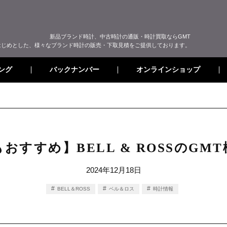
新品ブランド時計、中古時計の通販・時計買取ならGMT
はじめとした、様々なブランド時計の販売・下取見積をご提供しております。
オンラインショップ
バックナンバー
ング
おすすめ】BELL & ROSSのGM
2024年12月18日
BELL＆ROSS
ベル＆ロス
時計情報