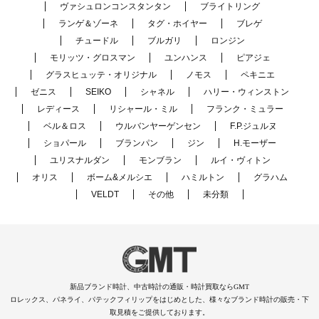
ヴァシュロンコンスタンタン
ブライトリング
ランゲ＆ゾーネ
タグ・ホイヤー
ブレゲ
チュードル
ブルガリ
ロンジン
モリッツ・グロスマン
ユンハンス
ピアジェ
グラスヒュッテ・オリジナル
ノモス
ペキニエ
ゼニス
SEIKO
シャネル
ハリー・ウィンストン
レディース
リシャール・ミル
フランク・ミュラー
ベル＆ロス
ウルバンヤーゲンセン
F.P.ジュルヌ
ショパール
ブランパン
ジン
H.モーザー
ユリスナルダン
モンブラン
ルイ・ヴィトン
オリス
ボーム&メルシエ
ハミルトン
グラハム
VELDT
その他
未分類
新品ブランド時計、中古時計の通販・時計買取ならGMT
ロレックス、パネライ、パテックフィリップをはじめとした、様々なブランド時計の販売・下
取見積をご提供しております。