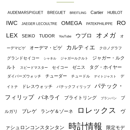
Cartier
BREGUET
HUBLOT
AUDEMARSPIGUET
BREITLING
RO
IWC
OMEGA
JAEGER LECOULTRE
PATEKPHILIPPE
オメガ
LEX
ウブロ
SEIKO
TUDOR
オ
YouTube
カルティエ
オーデマ・ピゲ
ーデマピゲ
クロノグラフ
ジャガー・ルク
グランドセイコー
ジャガールクルト
シャネル
ルト
タグ・ホイヤー
ゼニス
セイコー
スピードマスター
チューダー
ダイバーズウォッチ
チュードル
デ
デイトジャスト
パテック・
ドレスウォッチ
イトナ
パテックフィリップ
フィリップ
パネライ
ブライトリング
ブ
ブランパン
ロレックス
ブレゲ
ヴ
ルガリ
ランゲ＆ゾーネ
時計情報
ァシュロンコンスタンタン
限定モデ