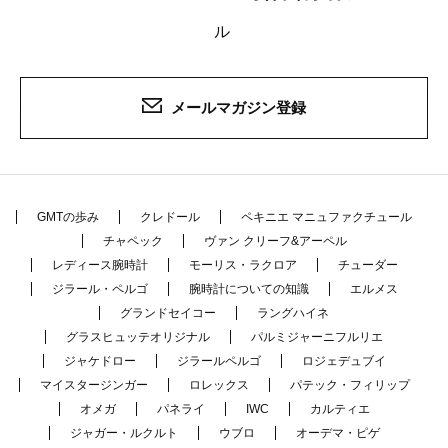
ル
メールマガジン登録
GMTの歩み
クレドール
ペキニエ マニュファクチュール
チャペック
ヴァン クリーフ&アーペル
レディース腕時計
モーリス・ラクロア
チューダー
ジラール・ペルゴ
腕時計についての知識
エルメス
グランドセイコー
ラングハイネ
グラスヒュッテオリジナル
パルミジャーニフルリエ
ジャケドロー
ジラールペルゴ
ロジェデュブイ
マイスタージンガー
ロレックス
パテック・フィリップ
オメガ
パネライ
IWC
カルティエ
ジャガー・ルクルト
ウブロ
オーデマ・ピゲ