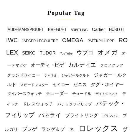
Popular Tag
Cartier
BREGUET
HUBLOT
AUDEMARSPIGUET
BREITLING
RO
IWC
OMEGA
JAEGER LECOULTRE
PATEKPHILIPPE
オメガ
LEX
ウブロ
SEIKO
TUDOR
オ
YouTube
カルティエ
オーデマ・ピゲ
ーデマピゲ
クロノグラフ
ジャガー・ルク
グランドセイコー
ジャガールクルト
シャネル
ルト
タグ・ホイヤー
ゼニス
セイコー
スピードマスター
チューダー
ダイバーズウォッチ
チュードル
デ
デイトジャスト
パテック・
ドレスウォッチ
イトナ
パテックフィリップ
フィリップ
パネライ
ブライトリング
ブ
ブランパン
ロレックス
ブレゲ
ヴ
ルガリ
ランゲ＆ゾーネ