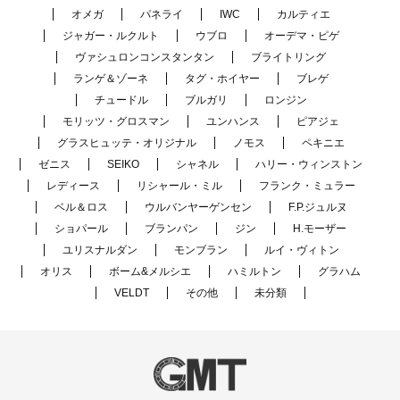
オメガ
パネライ
IWC
カルティエ
ジャガー・ルクルト
ウブロ
オーデマ・ピゲ
ヴァシュロンコンスタンタン
ブライトリング
ランゲ＆ゾーネ
タグ・ホイヤー
ブレゲ
チュードル
ブルガリ
ロンジン
モリッツ・グロスマン
ユンハンス
ピアジェ
グラスヒュッテ・オリジナル
ノモス
ペキニエ
ゼニス
SEIKO
シャネル
ハリー・ウィンストン
レディース
リシャール・ミル
フランク・ミュラー
ベル＆ロス
ウルバンヤーゲンセン
F.P.ジュルヌ
ショパール
ブランパン
ジン
H.モーザー
ユリスナルダン
モンブラン
ルイ・ヴィトン
オリス
ボーム&メルシエ
ハミルトン
グラハム
VELDT
その他
未分類