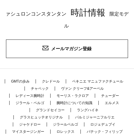
時計情報
ァシュロンコンスタンタン
限定モデ
ル
メールマガジン登録
GMTの歩み
クレドール
ペキニエ マニュファクチュール
チャペック
ヴァン クリーフ&アーペル
レディース腕時計
モーリス・ラクロア
チューダー
ジラール・ペルゴ
腕時計についての知識
エルメス
グランドセイコー
ラングハイネ
グラスヒュッテオリジナル
パルミジャーニフルリエ
ジャケドロー
ジラールペルゴ
ロジェデュブイ
マイスタージンガー
ロレックス
パテック・フィリップ