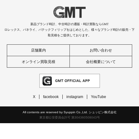
新品ブランド時計、中古時計の通販・時計買取ならGMT
ロレックス、パネライ、パテックフィリップをはじめとした、様々なブランド時計の販売・下
取見積をご提供しております。
店舗案内
お問い合わせ
オンライン買取見積
会社概要について
X
facebook
instagram
YouTube
All contents are reserved by Syuppin Co.,Ltd. シュッピン株式会社
東京都公安委員会許可 第304360508043号