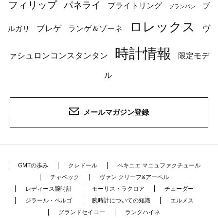
フィリップ
パネライ
ブライトリング
ブ
ブランパン
ロレックス
ブレゲ
ヴ
ルガリ
ランゲ＆ゾーネ
時計情報
ァシュロンコンスタンタン
限定モデ
ル
メールマガジン登録
GMTの歩み
クレドール
ペキニエ マニュファクチュール
チャペック
ヴァン クリーフ&アーペル
レディース腕時計
モーリス・ラクロア
チューダー
ジラール・ペルゴ
腕時計についての知識
エルメス
グランドセイコー
ラングハイネ