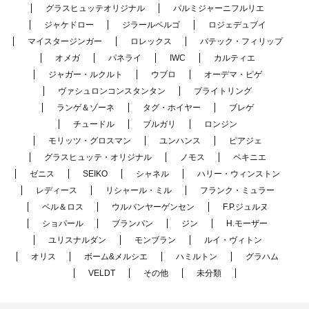
グラスヒュッテオリジナル
パルミジャーニフルリエ
ジャケドロー
ジラールペルゴ
ロジェデュブイ
マイスタージンガー
ロレックス
パテック・フィリップ
オメガ
パネライ
IWC
カルティエ
ジャガー・ルクルト
ウブロ
オーデマ・ピゲ
ヴァシュロンコンスタンタン
ブライトリング
ランゲ＆ゾーネ
タグ・ホイヤー
ブレゲ
チュードル
ブルガリ
ロンジン
モリッツ・グロスマン
ユンハンス
ピアジェ
グラスヒュッテ・オリジナル
ノモス
ペキニエ
ゼニス
SEIKO
シャネル
ハリー・ウィンストン
レディース
リシャール・ミル
フランク・ミュラー
ベル＆ロス
ウルバンヤーゲンセン
F.P.ジュルヌ
ショパール
ブランパン
ジン
H.モーザー
ユリスナルダン
モンブラン
ルイ・ヴィトン
オリス
ボーム&メルシエ
ハミルトン
グラハム
VELDT
その他
未分類