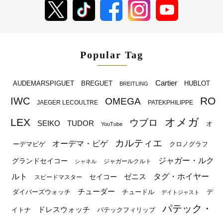
Popular Tag
Cartier
BREGUET
HUBLOT
AUDEMARSPIGUET
BREITLING
RO
IWC
OMEGA
JAEGER LECOULTRE
PATEKPHILIPPE
オメガ
LEX
ウブロ
SEIKO
TUDOR
オ
YouTube
カルティエ
オーデマ・ピゲ
ーデマピゲ
クロノグラフ
ジャガー・ルク
グランドセイコー
ジャガールクルト
シャネル
ルト
タグ・ホイヤー
ゼニス
セイコー
スピードマスター
チューダー
ダイバーズウォッチ
チュードル
デ
デイトジャスト
パテック・
ドレスウォッチ
イトナ
パテックフィリップ