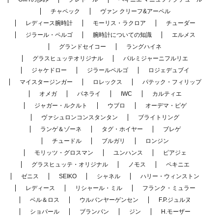
チャペック
ヴァン クリーフ&アーペル
レディース腕時計
モーリス・ラクロア
チューダー
ジラール・ペルゴ
腕時計についての知識
エルメス
グランドセイコー
ラングハイネ
グラスヒュッテオリジナル
パルミジャーニフルリエ
ジャケドロー
ジラールペルゴ
ロジェデュブイ
マイスタージンガー
ロレックス
パテック・フィリップ
オメガ
パネライ
IWC
カルティエ
ジャガー・ルクルト
ウブロ
オーデマ・ピゲ
ヴァシュロンコンスタンタン
ブライトリング
ランゲ＆ゾーネ
タグ・ホイヤー
ブレゲ
チュードル
ブルガリ
ロンジン
モリッツ・グロスマン
ユンハンス
ピアジェ
グラスヒュッテ・オリジナル
ノモス
ペキニエ
ゼニス
SEIKO
シャネル
ハリー・ウィンストン
レディース
リシャール・ミル
フランク・ミュラー
ベル＆ロス
ウルバンヤーゲンセン
F.P.ジュルヌ
ショパール
ブランパン
ジン
H.モーザー