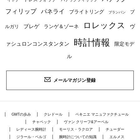
フィリップ
パネライ
ブライトリング
ブ
ブランパン
ロレックス
ブレゲ
ヴ
ルガリ
ランゲ＆ゾーネ
時計情報
ァシュロンコンスタンタン
限定モデ
ル
メールマガジン登録
GMTの歩み
クレドール
ペキニエ マニュファクチュール
チャペック
ヴァン クリーフ&アーペル
レディース腕時計
モーリス・ラクロア
チューダー
ジラール・ペルゴ
腕時計についての知識
エルメス