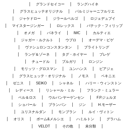
グランドセイコー
ラングハイネ
グラスヒュッテオリジナル
パルミジャーニフルリエ
ジャケドロー
ジラールペルゴ
ロジェデュブイ
マイスタージンガー
ロレックス
パテック・フィリップ
オメガ
パネライ
IWC
カルティエ
ジャガー・ルクルト
ウブロ
オーデマ・ピゲ
ヴァシュロンコンスタンタン
ブライトリング
ランゲ＆ゾーネ
タグ・ホイヤー
ブレゲ
チュードル
ブルガリ
ロンジン
モリッツ・グロスマン
ユンハンス
ピアジェ
グラスヒュッテ・オリジナル
ノモス
ペキニエ
ゼニス
SEIKO
シャネル
ハリー・ウィンストン
レディース
リシャール・ミル
フランク・ミュラー
ベル＆ロス
ウルバンヤーゲンセン
F.P.ジュルヌ
ショパール
ブランパン
ジン
H.モーザー
ユリスナルダン
モンブラン
ルイ・ヴィトン
オリス
ボーム&メルシエ
ハミルトン
グラハム
VELDT
その他
未分類