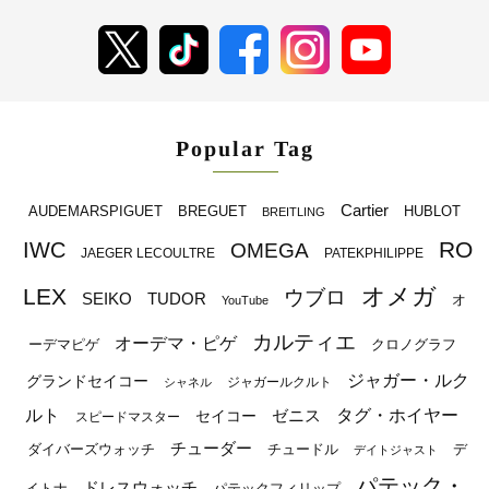
Popular Tag
Cartier
BREGUET
HUBLOT
AUDEMARSPIGUET
BREITLING
RO
IWC
OMEGA
JAEGER LECOULTRE
PATEKPHILIPPE
オメガ
LEX
ウブロ
SEIKO
TUDOR
オ
YouTube
カルティエ
オーデマ・ピゲ
ーデマピゲ
クロノグラフ
ジャガー・ルク
グランドセイコー
ジャガールクルト
シャネル
ルト
タグ・ホイヤー
ゼニス
セイコー
スピードマスター
チューダー
ダイバーズウォッチ
チュードル
デ
デイトジャスト
パテック・
ドレスウォッチ
イトナ
パテックフィリップ