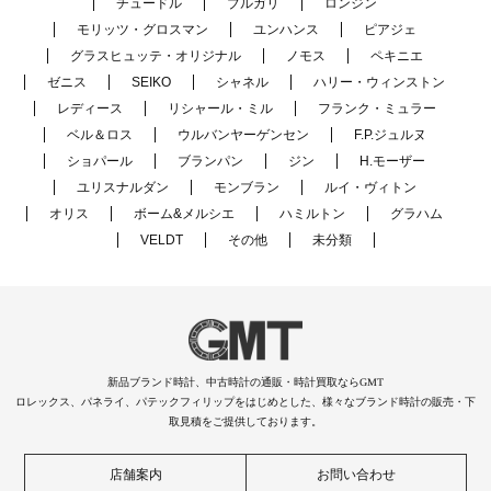
チュードル
ブルガリ
ロンジン
モリッツ・グロスマン
ユンハンス
ピアジェ
グラスヒュッテ・オリジナル
ノモス
ペキニエ
ゼニス
SEIKO
シャネル
ハリー・ウィンストン
レディース
リシャール・ミル
フランク・ミュラー
ベル＆ロス
ウルバンヤーゲンセン
F.P.ジュルヌ
ショパール
ブランパン
ジン
H.モーザー
ユリスナルダン
モンブラン
ルイ・ヴィトン
オリス
ボーム&メルシエ
ハミルトン
グラハム
VELDT
その他
未分類
新品ブランド時計、中古時計の通販・時計買取ならGMT
ロレックス、パネライ、パテックフィリップをはじめとした、様々なブランド時計の販売・下
取見積をご提供しております。
店舗案内
お問い合わせ