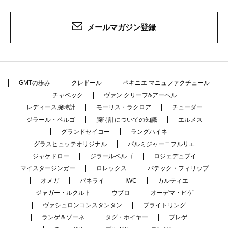
メールマガジン登録
GMTの歩み
クレドール
ペキニエ マニュファクチュール
チャペック
ヴァン クリーフ&アーペル
レディース腕時計
モーリス・ラクロア
チューダー
ジラール・ペルゴ
腕時計についての知識
エルメス
グランドセイコー
ラングハイネ
グラスヒュッテオリジナル
パルミジャーニフルリエ
ジャケドロー
ジラールペルゴ
ロジェデュブイ
マイスタージンガー
ロレックス
パテック・フィリップ
オメガ
パネライ
IWC
カルティエ
ジャガー・ルクルト
ウブロ
オーデマ・ピゲ
ヴァシュロンコンスタンタン
ブライトリング
ランゲ＆ゾーネ
タグ・ホイヤー
ブレゲ