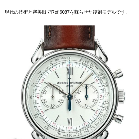
現代の技術と審美眼でRef.6087を蘇らせた復刻モデルです。