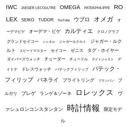
RO
IWC
OMEGA
JAEGER LECOULTRE
PATEKPHILIPPE
オメガ
LEX
ウブロ
SEIKO
TUDOR
オ
YouTube
カルティエ
オーデマ・ピゲ
ーデマピゲ
クロノグラフ
ジャガー・ルク
グランドセイコー
ジャガールクルト
シャネル
ルト
タグ・ホイヤー
ゼニス
セイコー
スピードマスター
チューダー
ダイバーズウォッチ
チュードル
デ
デイトジャスト
パテック・
ドレスウォッチ
イトナ
パテックフィリップ
フィリップ
パネライ
ブライトリング
ブ
ブランパン
ロレックス
ブレゲ
ヴ
ルガリ
ランゲ＆ゾーネ
時計情報
ァシュロンコンスタンタン
限定モデ
ル