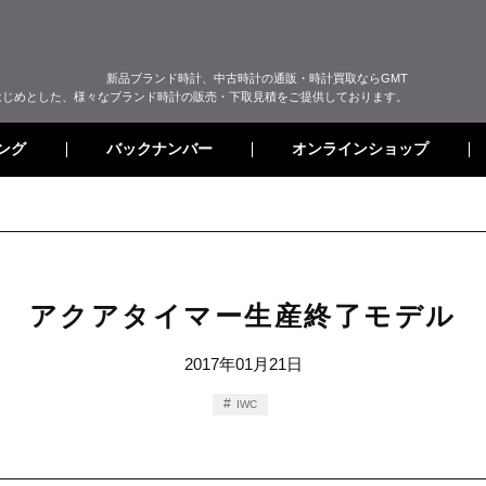
新品ブランド時計、中古時計の通販・時計買取ならGMT
はじめとした、様々なブランド時計の販売・下取見積をご提供しております。
オンラインショップ
バックナンバー
ング
アクアタイマー生産終了モデル
2017年01月21日
IWC