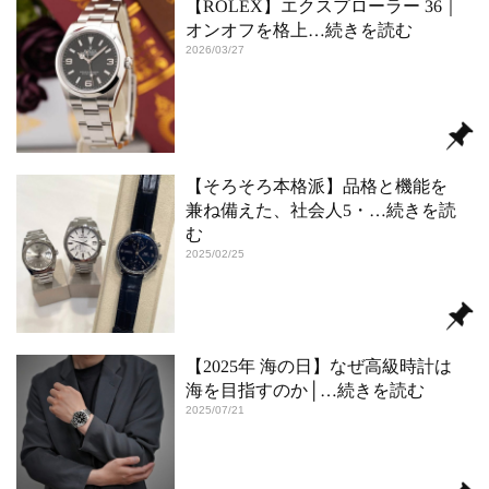
【ROLEX】エクスプローラー 36｜
オンオフを格上
…続きを読む
2026/03/27
【そろそろ本格派】品格と機能を
兼ね備えた、社会人5・
…続きを読
む
2025/02/25
【2025年 海の日】なぜ高級時計は
海を目指すのか│
…続きを読む
2025/07/21