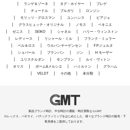
ランゲ＆ゾーネ
タグ・ホイヤー
ブレゲ
チュードル
ブルガリ
ロンジン
モリッツ・グロスマン
ユンハンス
ピアジェ
グラスヒュッテ・オリジナル
ノモス
ペキニエ
ゼニス
SEIKO
シャネル
ハリー・ウィンストン
レディース
リシャール・ミル
フランク・ミュラー
ベル＆ロス
ウルバンヤーゲンセン
F.P.ジュルヌ
ショパール
ブランパン
ジン
H.モーザー
ユリスナルダン
モンブラン
ルイ・ヴィトン
オリス
ボーム&メルシエ
ハミルトン
グラハム
VELDT
その他
未分類
新品ブランド時計、中古時計の通販・時計買取ならGMT
ロレックス、パネライ、パテックフィリップをはじめとした、様々なブランド時計の販売・下
取見積をご提供しております。