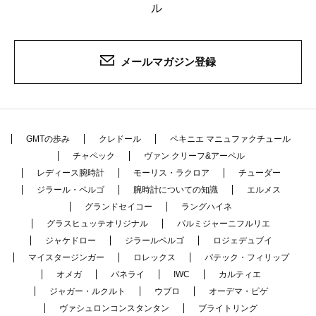
ル
メールマガジン登録
GMTの歩み
クレドール
ペキニエ マニュファクチュール
チャペック
ヴァン クリーフ&アーペル
レディース腕時計
モーリス・ラクロア
チューダー
ジラール・ペルゴ
腕時計についての知識
エルメス
グランドセイコー
ラングハイネ
グラスヒュッテオリジナル
パルミジャーニフルリエ
ジャケドロー
ジラールペルゴ
ロジェデュブイ
マイスタージンガー
ロレックス
パテック・フィリップ
オメガ
パネライ
IWC
カルティエ
ジャガー・ルクルト
ウブロ
オーデマ・ピゲ
ヴァシュロンコンスタンタン
ブライトリング