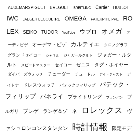
Cartier
BREGUET
HUBLOT
AUDEMARSPIGUET
BREITLING
RO
IWC
OMEGA
JAEGER LECOULTRE
PATEKPHILIPPE
オメガ
LEX
ウブロ
SEIKO
TUDOR
オ
YouTube
カルティエ
オーデマ・ピゲ
ーデマピゲ
クロノグラフ
ジャガー・ルク
グランドセイコー
ジャガールクルト
シャネル
ルト
タグ・ホイヤー
ゼニス
セイコー
スピードマスター
チューダー
ダイバーズウォッチ
チュードル
デ
デイトジャスト
パテック・
ドレスウォッチ
イトナ
パテックフィリップ
フィリップ
パネライ
ブライトリング
ブ
ブランパン
ロレックス
ブレゲ
ヴ
ルガリ
ランゲ＆ゾーネ
時計情報
ァシュロンコンスタンタン
限定モデ