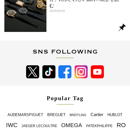
む
2025/05/15
Popular Tag
Cartier
BREGUET
HUBLOT
AUDEMARSPIGUET
BREITLING
RO
IWC
OMEGA
JAEGER LECOULTRE
PATEKPHILIPPE