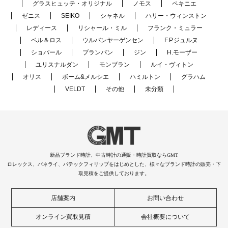
グラスヒュッテ・オリジナル
ノモス
ペキニエ
ゼニス
SEIKO
シャネル
ハリー・ウィンストン
レディース
リシャール・ミル
フランク・ミュラー
ベル＆ロス
ウルバンヤーゲンセン
F.P.ジュルヌ
ショパール
ブランパン
ジン
H.モーザー
ユリスナルダン
モンブラン
ルイ・ヴィトン
オリス
ボーム&メルシエ
ハミルトン
グラハム
VELDT
その他
未分類
新品ブランド時計、中古時計の通販・時計買取ならGMT
ロレックス、パネライ、パテックフィリップをはじめとした、様々なブランド時計の販売・下
取見積をご提供しております。
店舗案内
お問い合わせ
オンライン買取見積
会社概要について