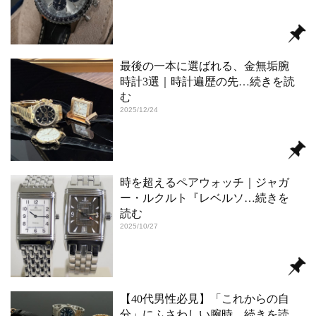
最後の一本に選ばれる、金無垢腕
時計3選｜時計遍歴の先
…続きを読
む
2025/12/24
時を超えるペアウォッチ｜ジャガ
ー・ルクルト『レベルソ
…続きを
読む
2025/10/27
【40代男性必見】「これからの自
分」にふさわしい腕時
…続きを読