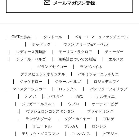
メールマガジン登録
GMTの歩み
クレドール
ペキニエ マニュファクチュール
チャペック
ヴァン クリーフ&アーペル
レディース腕時計
モーリス・ラクロア
チューダー
ジラール・ペルゴ
腕時計についての知識
エルメス
グランドセイコー
ラングハイネ
グラスヒュッテオリジナル
パルミジャーニフルリエ
ジャケドロー
ジラールペルゴ
ロジェデュブイ
マイスタージンガー
ロレックス
パテック・フィリップ
オメガ
パネライ
IWC
カルティエ
ジャガー・ルクルト
ウブロ
オーデマ・ピゲ
ヴァシュロンコンスタンタン
ブライトリング
ランゲ＆ゾーネ
タグ・ホイヤー
ブレゲ
チュードル
ブルガリ
ロンジン
モリッツ・グロスマン
ユンハンス
ピアジェ