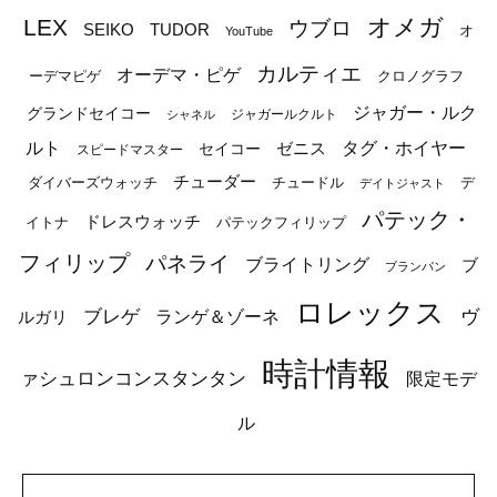
オメガ
LEX
ウブロ
SEIKO
TUDOR
オ
YouTube
カルティエ
オーデマ・ピゲ
ーデマピゲ
クロノグラフ
ジャガー・ルク
グランドセイコー
ジャガールクルト
シャネル
ルト
タグ・ホイヤー
ゼニス
セイコー
スピードマスター
チューダー
ダイバーズウォッチ
チュードル
デ
デイトジャスト
パテック・
ドレスウォッチ
イトナ
パテックフィリップ
フィリップ
パネライ
ブライトリング
ブ
ブランパン
ロレックス
ブレゲ
ヴ
ルガリ
ランゲ＆ゾーネ
時計情報
ァシュロンコンスタンタン
限定モデ
ル