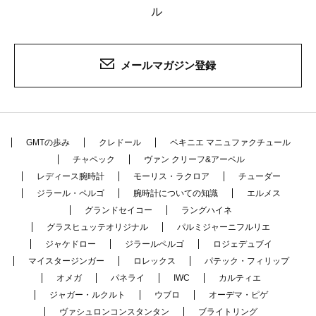
ル
メールマガジン登録
GMTの歩み
クレドール
ペキニエ マニュファクチュール
チャペック
ヴァン クリーフ&アーペル
レディース腕時計
モーリス・ラクロア
チューダー
ジラール・ペルゴ
腕時計についての知識
エルメス
グランドセイコー
ラングハイネ
グラスヒュッテオリジナル
パルミジャーニフルリエ
ジャケドロー
ジラールペルゴ
ロジェデュブイ
マイスタージンガー
ロレックス
パテック・フィリップ
オメガ
パネライ
IWC
カルティエ
ジャガー・ルクルト
ウブロ
オーデマ・ピゲ
ヴァシュロンコンスタンタン
ブライトリング