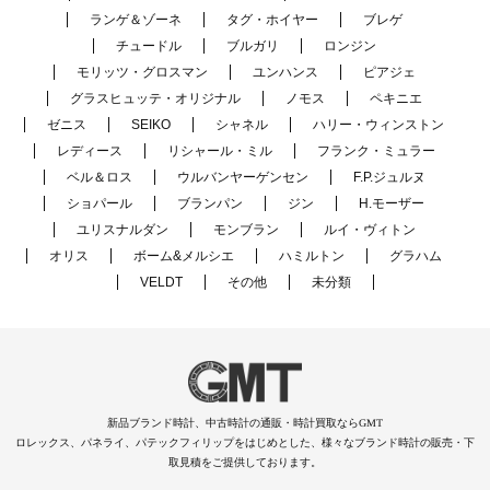
ランゲ＆ゾーネ
タグ・ホイヤー
ブレゲ
チュードル
ブルガリ
ロンジン
モリッツ・グロスマン
ユンハンス
ピアジェ
グラスヒュッテ・オリジナル
ノモス
ペキニエ
ゼニス
SEIKO
シャネル
ハリー・ウィンストン
レディース
リシャール・ミル
フランク・ミュラー
ベル＆ロス
ウルバンヤーゲンセン
F.P.ジュルヌ
ショパール
ブランパン
ジン
H.モーザー
ユリスナルダン
モンブラン
ルイ・ヴィトン
オリス
ボーム&メルシエ
ハミルトン
グラハム
VELDT
その他
未分類
新品ブランド時計、中古時計の通販・時計買取ならGMT
ロレックス、パネライ、パテックフィリップをはじめとした、様々なブランド時計の販売・下
取見積をご提供しております。