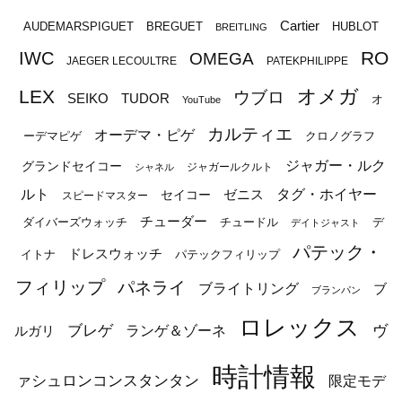
Cartier
BREGUET
HUBLOT
AUDEMARSPIGUET
BREITLING
RO
IWC
OMEGA
JAEGER LECOULTRE
PATEKPHILIPPE
オメガ
LEX
ウブロ
SEIKO
TUDOR
オ
YouTube
カルティエ
オーデマ・ピゲ
ーデマピゲ
クロノグラフ
ジャガー・ルク
グランドセイコー
ジャガールクルト
シャネル
ルト
タグ・ホイヤー
ゼニス
セイコー
スピードマスター
チューダー
ダイバーズウォッチ
チュードル
デ
デイトジャスト
パテック・
ドレスウォッチ
イトナ
パテックフィリップ
フィリップ
パネライ
ブライトリング
ブ
ブランパン
ロレックス
ブレゲ
ヴ
ルガリ
ランゲ＆ゾーネ
時計情報
ァシュロンコンスタンタン
限定モデ