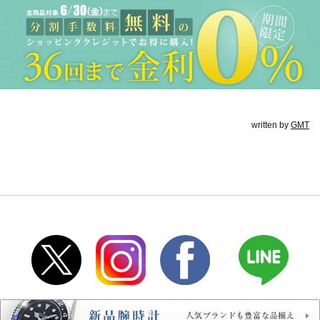
written by
GMT