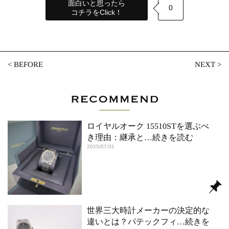
面白いと思ったら
0
コチラをClick！
<
BEFORE
NEXT
>
ロイヤルオーク 15510STを選ぶべ
き理由：継承と
…続きを読む
2025/07/31
世界三大時計メーカーの決定的な
違いとは？パテックフィ
…続きを