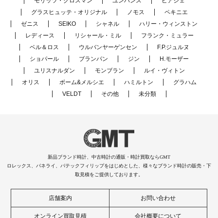
モリッツ・グロスマン
ユンハンス
ピアジェ
グラスヒュッテ・オリジナル
ノモス
ペキニエ
ゼニス
SEIKO
シャネル
ハリー・ウィンストン
レディース
リシャール・ミル
フランク・ミュラー
ベル＆ロス
ウルバンヤーゲンセン
F.P.ジュルヌ
ショパール
ブランパン
ジン
H.モーザー
ユリスナルダン
モンブラン
ルイ・ヴィトン
オリス
ボーム&メルシエ
ハミルトン
グラハム
VELDT
その他
未分類
新品ブランド時計、中古時計の通販・時計買取ならGMT
ロレックス、パネライ、パテックフィリップをはじめとした、様々なブランド時計の販売・下
取見積をご提供しております。
店舗案内
お問い合わせ
オンライン買取見積
会社概要について