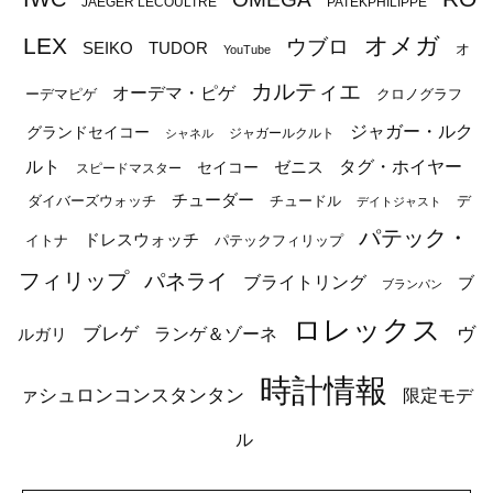
JAEGER LECOULTRE
PATEKPHILIPPE
オメガ
LEX
ウブロ
SEIKO
TUDOR
オ
YouTube
カルティエ
オーデマ・ピゲ
ーデマピゲ
クロノグラフ
ジャガー・ルク
グランドセイコー
ジャガールクルト
シャネル
ルト
タグ・ホイヤー
ゼニス
セイコー
スピードマスター
チューダー
ダイバーズウォッチ
チュードル
デ
デイトジャスト
パテック・
ドレスウォッチ
イトナ
パテックフィリップ
フィリップ
パネライ
ブライトリング
ブ
ブランパン
ロレックス
ブレゲ
ヴ
ルガリ
ランゲ＆ゾーネ
時計情報
ァシュロンコンスタンタン
限定モデ
ル