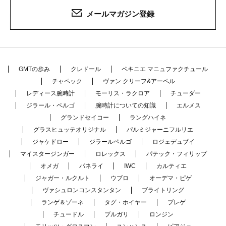
メールマガジン登録
GMTの歩み
クレドール
ペキニエ マニュファクチュール
チャペック
ヴァン クリーフ&アーペル
レディース腕時計
モーリス・ラクロア
チューダー
ジラール・ペルゴ
腕時計についての知識
エルメス
グランドセイコー
ラングハイネ
グラスヒュッテオリジナル
パルミジャーニフルリエ
ジャケドロー
ジラールペルゴ
ロジェデュブイ
マイスタージンガー
ロレックス
パテック・フィリップ
オメガ
パネライ
IWC
カルティエ
ジャガー・ルクルト
ウブロ
オーデマ・ピゲ
ヴァシュロンコンスタンタン
ブライトリング
ランゲ＆ゾーネ
タグ・ホイヤー
ブレゲ
チュードル
ブルガリ
ロンジン