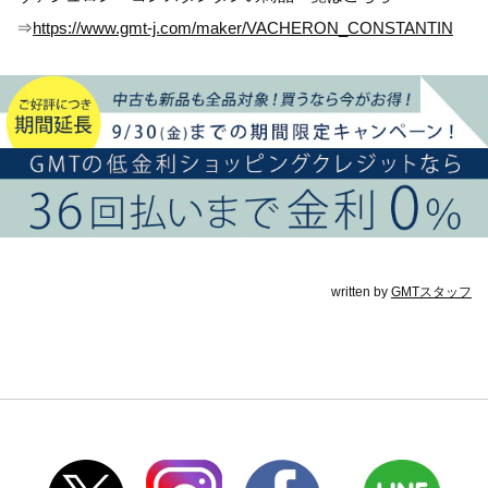
⇒
https://www.gmt-j.com/maker/VACHERON_CONSTANTIN
written by
GMTスタッフ