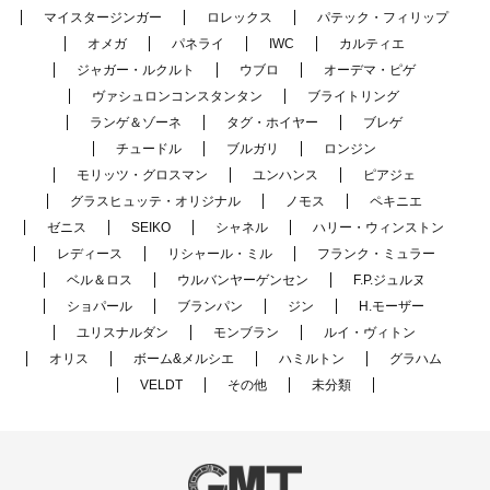
マイスタージンガー
ロレックス
パテック・フィリップ
オメガ
パネライ
IWC
カルティエ
ジャガー・ルクルト
ウブロ
オーデマ・ピゲ
ヴァシュロンコンスタンタン
ブライトリング
ランゲ＆ゾーネ
タグ・ホイヤー
ブレゲ
チュードル
ブルガリ
ロンジン
モリッツ・グロスマン
ユンハンス
ピアジェ
グラスヒュッテ・オリジナル
ノモス
ペキニエ
ゼニス
SEIKO
シャネル
ハリー・ウィンストン
レディース
リシャール・ミル
フランク・ミュラー
ベル＆ロス
ウルバンヤーゲンセン
F.P.ジュルヌ
ショパール
ブランパン
ジン
H.モーザー
ユリスナルダン
モンブラン
ルイ・ヴィトン
オリス
ボーム&メルシエ
ハミルトン
グラハム
VELDT
その他
未分類