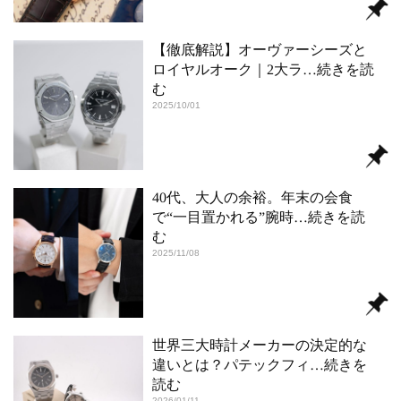
【徹底解説】オーヴァーシーズと
ロイヤルオーク｜2大ラ
…続きを読
む
2025/10/01
40代、大人の余裕。年末の会食
で“一目置かれる”腕時
…続きを読
む
2025/11/08
世界三大時計メーカーの決定的な
違いとは？パテックフィ
…続きを
読む
2026/01/11