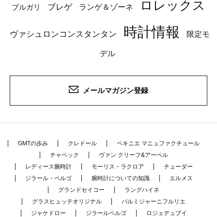
ロレックス
ブレゲ
ブルガリ
ランゲ＆ゾーネ
時計情報
ヴァシュロンコンスタンタン
限定モ
デル
メールマガジン登録
GMTの歩み
クレドール
ペキニエ マニュファクチュール
チャペック
ヴァン クリーフ&アーペル
レディース腕時計
モーリス・ラクロア
チューダー
ジラール・ペルゴ
腕時計についての知識
エルメス
グランドセイコー
ラングハイネ
グラスヒュッテオリジナル
パルミジャーニフルリエ
ジャケドロー
ジラールペルゴ
ロジェデュブイ