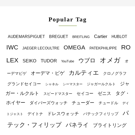
Popular Tag
Cartier
BREGUET
HUBLOT
AUDEMARSPIGUET
BREITLING
RO
IWC
OMEGA
JAEGER LECOULTRE
PATEKPHILIPPE
オメガ
LEX
ウブロ
SEIKO
TUDOR
オ
YouTube
カルティエ
オーデマ・ピゲ
ーデマピゲ
クロノグラフ
ジャ
グランドセイコー
ジャガールクルト
シャネル
シーマスター
ガー・ルクルト
タグ・
ゼニス
セイコー
スピードマスター
ホイヤー
チューダー
ダイバーズウォッチ
チュードル
デイ
パ
ドレスウォッチ
デイトナ
パテックフィリップ
トジャスト
テック・フィリップ
パネライ
ブライトリング