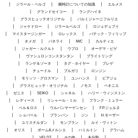
ジラール・ペルゴ
腕時計についての知識
エルメス
グランドセイコー
ラングハイネ
グラスヒュッテオリジナル
パルミジャーニフルリエ
ジャケドロー
ジラールペルゴ
ロジェデュブイ
マイスタージンガー
ロレックス
パテック・フィリップ
オメガ
パネライ
IWC
カルティエ
ジャガー・ルクルト
ウブロ
オーデマ・ピゲ
ヴァシュロンコンスタンタン
ブライトリング
ランゲ＆ゾーネ
タグ・ホイヤー
ブレゲ
チュードル
ブルガリ
ロンジン
モリッツ・グロスマン
ユンハンス
ピアジェ
グラスヒュッテ・オリジナル
ノモス
ペキニエ
ゼニス
SEIKO
シャネル
ハリー・ウィンストン
レディース
リシャール・ミル
フランク・ミュラー
ベル＆ロス
ウルバンヤーゲンセン
F.P.ジュルヌ
ショパール
ブランパン
ジン
H.モーザー
ユリスナルダン
モンブラン
ルイ・ヴィトン
オリス
ボーム&メルシエ
ハミルトン
グラハム
VELDT
その他
未分類