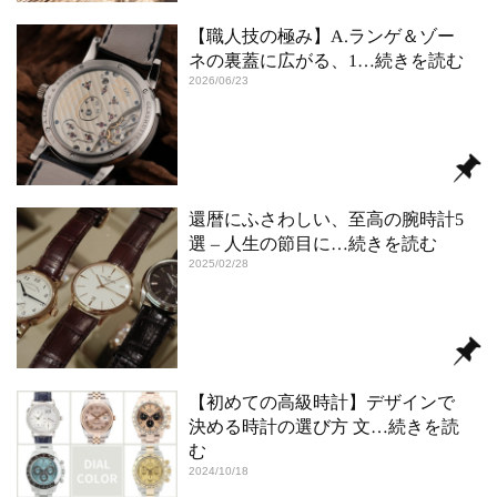
【職人技の極み】A.ランゲ＆ゾー
ネの裏蓋に広がる、1
…続きを読む
2026/06/23
還暦にふさわしい、至高の腕時計5
選 – 人生の節目に
…続きを読む
2025/02/28
【初めての高級時計】デザインで
決める時計の選び方 文
…続きを読
む
2024/10/18