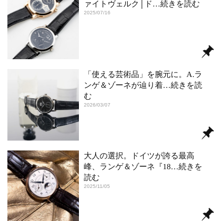
ァイトヴェルク│ド
…続きを読む
2025/07/16
「使える芸術品」を腕元に。A.ラ
ンゲ＆ゾーネが辿り着
…続きを読
む
2026/03/07
大人の選択。ドイツが誇る最高
峰、ランゲ＆ゾーネ『18
…続きを
読む
2025/11/05