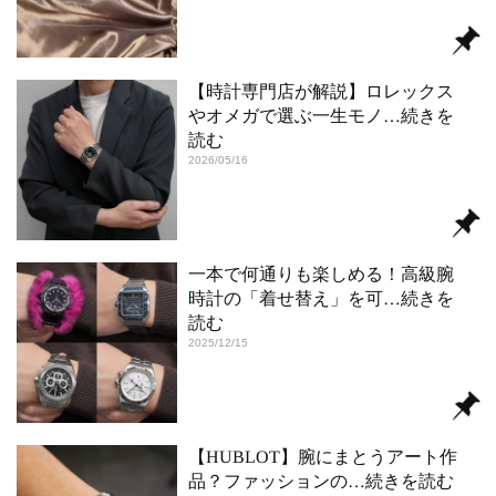
【時計専門店が解説】ロレックス
やオメガで選ぶ一生モノ
…続きを
読む
2026/05/16
一本で何通りも楽しめる！高級腕
時計の「着せ替え」を可
…続きを
読む
2025/12/15
【HUBLOT】腕にまとうアート作
品？ファッションの
…続きを読む