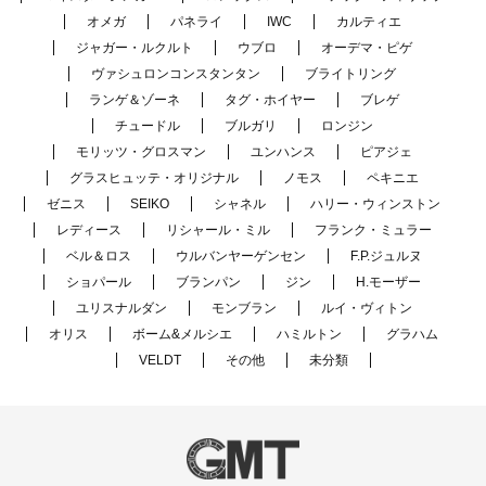
オメガ
パネライ
IWC
カルティエ
ジャガー・ルクルト
ウブロ
オーデマ・ピゲ
ヴァシュロンコンスタンタン
ブライトリング
ランゲ＆ゾーネ
タグ・ホイヤー
ブレゲ
チュードル
ブルガリ
ロンジン
モリッツ・グロスマン
ユンハンス
ピアジェ
グラスヒュッテ・オリジナル
ノモス
ペキニエ
ゼニス
SEIKO
シャネル
ハリー・ウィンストン
レディース
リシャール・ミル
フランク・ミュラー
ベル＆ロス
ウルバンヤーゲンセン
F.P.ジュルヌ
ショパール
ブランパン
ジン
H.モーザー
ユリスナルダン
モンブラン
ルイ・ヴィトン
オリス
ボーム&メルシエ
ハミルトン
グラハム
VELDT
その他
未分類