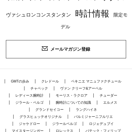
時計情報
ヴァシュロンコンスタンタン
限定モ
デル
メールマガジン登録
GMTの歩み
クレドール
ペキニエ マニュファクチュール
チャペック
ヴァン クリーフ&アーペル
レディース腕時計
モーリス・ラクロア
チューダー
ジラール・ペルゴ
腕時計についての知識
エルメス
グランドセイコー
ラングハイネ
グラスヒュッテオリジナル
パルミジャーニフルリエ
ジャケドロー
ジラールペルゴ
ロジェデュブイ
マイスタージンガー
ロレックス
パテック・フィリップ