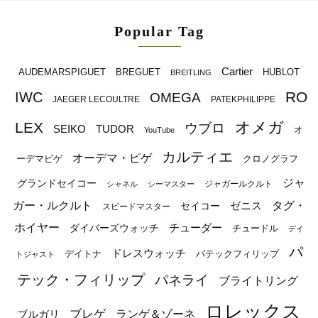
Popular Tag
Cartier
BREGUET
HUBLOT
AUDEMARSPIGUET
BREITLING
RO
IWC
OMEGA
JAEGER LECOULTRE
PATEKPHILIPPE
オメガ
LEX
ウブロ
SEIKO
TUDOR
オ
YouTube
カルティエ
オーデマ・ピゲ
ーデマピゲ
クロノグラフ
ジャ
グランドセイコー
ジャガールクルト
シャネル
シーマスター
ガー・ルクルト
タグ・
ゼニス
セイコー
スピードマスター
ホイヤー
チューダー
ダイバーズウォッチ
チュードル
デイ
パ
ドレスウォッチ
デイトナ
パテックフィリップ
トジャスト
テック・フィリップ
パネライ
ブライトリング
ロレックス
ブレゲ
ブルガリ
ランゲ＆ゾーネ