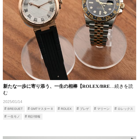
新たな一歩に寄り添う、一生の相棒【ROLEX/BRE
…続きを読
む
2025/01/14
BREGUET
GMTマスター II
ROLEX
ブレゲ
マリーン
ロレックス
一生モノ
時計情報