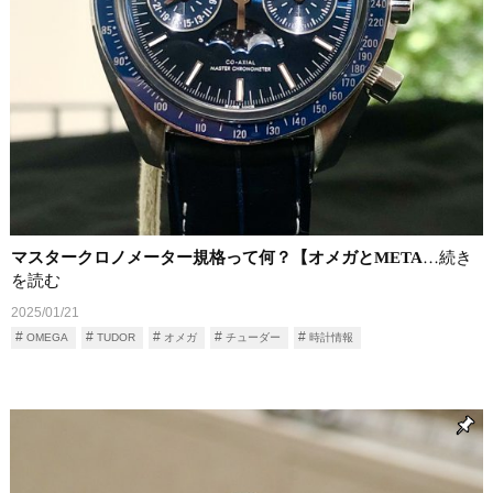
マスタークロノメーター規格って何？【オメガとMETA
…続き
を読む
2025/01/21
OMEGA
TUDOR
オメガ
チューダー
時計情報