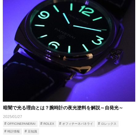
暗闇で光る理由とは？腕時計の夜光塗料を解説～自発光～
2025/01/27
OFFICINEPANERAI
ROLEX
オフィチーネパネライ
ロレックス
時計情報
豆知識