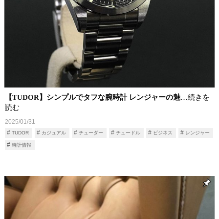
【TUDOR】シンプルでタフな腕時計 レンジャーの魅
…続きを
読む
2025/01/31
TUDOR
カジュアル
チューダー
チュードル
ビジネス
レンジャー
時計情報