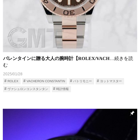
バレンタインに贈る大人の腕時計【ROLEX/VACH
…続きを読
む
2025/01/28
ROLEX
VACHERON CONSTANTIN
パトリモニー
ヨットマスター
ヴァシュロンコンスタンタン
時計情報