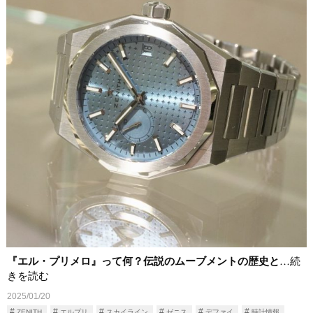
『エル・プリメロ』って何？伝説のムーブメントの歴史と
…続
きを読む
2025/01/20
ZENITH
エルプリ
スカイライン
ゼニス
デファイ
時計情報