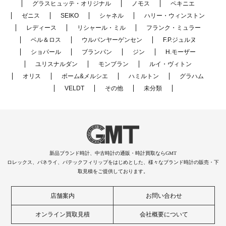
グラスヒュッテ・オリジナル
ノモス
ペキニエ
ゼニス
SEIKO
シャネル
ハリー・ウィンストン
レディース
リシャール・ミル
フランク・ミュラー
ベル＆ロス
ウルバンヤーゲンセン
F.P.ジュルヌ
ショパール
ブランパン
ジン
H.モーザー
ユリスナルダン
モンブラン
ルイ・ヴィトン
オリス
ボーム&メルシエ
ハミルトン
グラハム
VELDT
その他
未分類
新品ブランド時計、中古時計の通販・時計買取ならGMT
ロレックス、パネライ、パテックフィリップをはじめとした、様々なブランド時計の販売・下
取見積をご提供しております。
店舗案内
お問い合わせ
オンライン買取見積
会社概要について