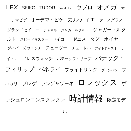
オメガ
LEX
ウブロ
SEIKO
TUDOR
オ
YouTube
カルティエ
オーデマ・ピゲ
ーデマピゲ
クロノグラフ
ジャガー・ルク
グランドセイコー
ジャガールクルト
シャネル
ルト
タグ・ホイヤー
ゼニス
セイコー
スピードマスター
チューダー
ダイバーズウォッチ
チュードル
デ
デイトジャスト
パテック・
ドレスウォッチ
イトナ
パテックフィリップ
フィリップ
パネライ
ブライトリング
ブ
ブランパン
ロレックス
ブレゲ
ヴ
ルガリ
ランゲ＆ゾーネ
時計情報
ァシュロンコンスタンタン
限定モデ
ル