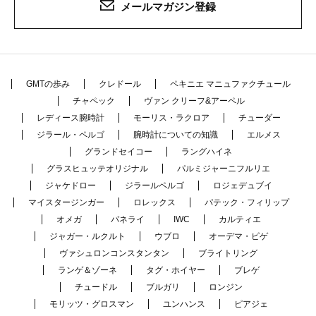
メールマガジン登録
GMTの歩み
クレドール
ペキニエ マニュファクチュール
チャペック
ヴァン クリーフ&アーペル
レディース腕時計
モーリス・ラクロア
チューダー
ジラール・ペルゴ
腕時計についての知識
エルメス
グランドセイコー
ラングハイネ
グラスヒュッテオリジナル
パルミジャーニフルリエ
ジャケドロー
ジラールペルゴ
ロジェデュブイ
マイスタージンガー
ロレックス
パテック・フィリップ
オメガ
パネライ
IWC
カルティエ
ジャガー・ルクルト
ウブロ
オーデマ・ピゲ
ヴァシュロンコンスタンタン
ブライトリング
ランゲ＆ゾーネ
タグ・ホイヤー
ブレゲ
チュードル
ブルガリ
ロンジン
モリッツ・グロスマン
ユンハンス
ピアジェ