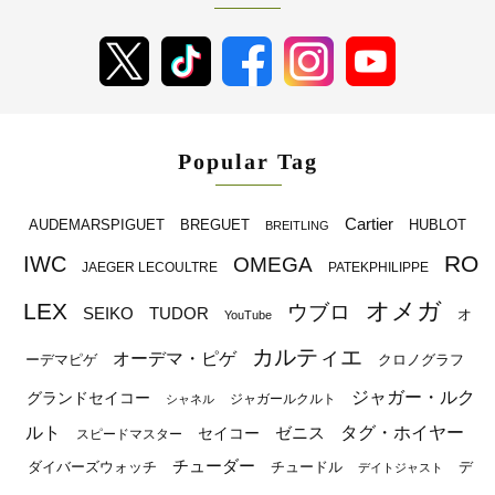
Popular Tag
Cartier
BREGUET
HUBLOT
AUDEMARSPIGUET
BREITLING
RO
IWC
OMEGA
JAEGER LECOULTRE
PATEKPHILIPPE
オメガ
LEX
ウブロ
SEIKO
TUDOR
オ
YouTube
カルティエ
オーデマ・ピゲ
ーデマピゲ
クロノグラフ
ジャガー・ルク
グランドセイコー
ジャガールクルト
シャネル
ルト
タグ・ホイヤー
ゼニス
セイコー
スピードマスター
チューダー
ダイバーズウォッチ
チュードル
デ
デイトジャスト