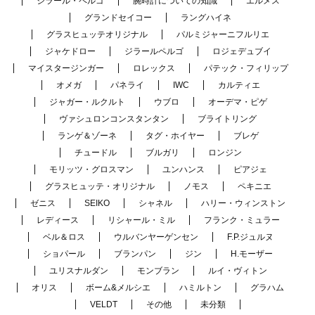
ジラール・ペルゴ
腕時計についての知識
エルメス
グランドセイコー
ラングハイネ
グラスヒュッテオリジナル
パルミジャーニフルリエ
ジャケドロー
ジラールペルゴ
ロジェデュブイ
マイスタージンガー
ロレックス
パテック・フィリップ
オメガ
パネライ
IWC
カルティエ
ジャガー・ルクルト
ウブロ
オーデマ・ピゲ
ヴァシュロンコンスタンタン
ブライトリング
ランゲ＆ゾーネ
タグ・ホイヤー
ブレゲ
チュードル
ブルガリ
ロンジン
モリッツ・グロスマン
ユンハンス
ピアジェ
グラスヒュッテ・オリジナル
ノモス
ペキニエ
ゼニス
SEIKO
シャネル
ハリー・ウィンストン
レディース
リシャール・ミル
フランク・ミュラー
ベル＆ロス
ウルバンヤーゲンセン
F.P.ジュルヌ
ショパール
ブランパン
ジン
H.モーザー
ユリスナルダン
モンブラン
ルイ・ヴィトン
オリス
ボーム&メルシエ
ハミルトン
グラハム
VELDT
その他
未分類