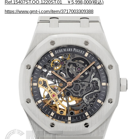
Ref.15407ST.OO.1220ST.01 ￥5,998,000(税込)
https://www.gmt-j.com/item/3717003309388