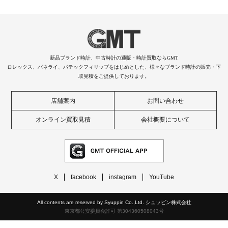
新品ブランド時計、中古時計の通販・時計買取ならGMT
ロレックス、パネライ、パテックフィリップをはじめとした、様々なブランド時計の販売・下
取見積をご提供しております。
店舗案内
お問い合わせ
オンライン買取見積
会社概要について
X
facebook
instagram
YouTube
All contents are reserved by Syuppin Co.,Ltd. シュッピン株式会社
東京都公安委員会許可 第304360508043号