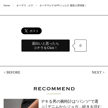
Home
オーデマ・ピゲ
オーデマピゲ＆FPジュルヌ 最新入荷情報！
面白いと思ったら
0
コチラをClick！
<
BEFORE
NEXT
>
デキる男の腕時計は“パンツ”で選
ぶ│デニムからジョガ
…続きを読む