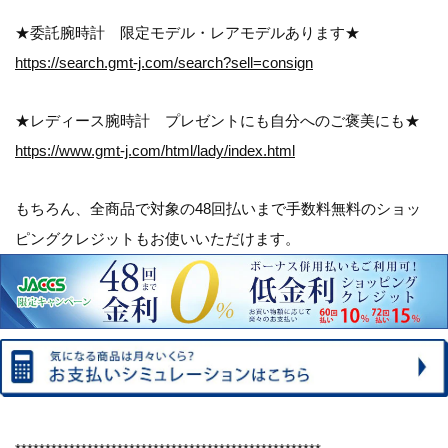
★委託腕時計 限定モデル・レアモデルあります★
https://search.gmt-j.com/search?sell=consign
★レディース腕時計 プレゼントにも自分へのご褒美にも★
https://www.gmt-j.com/html/lady/index.html
もちろん、全商品で対象の
48回払いまで手数料無料のショッ
ピングクレジット
もお使いいただけます。