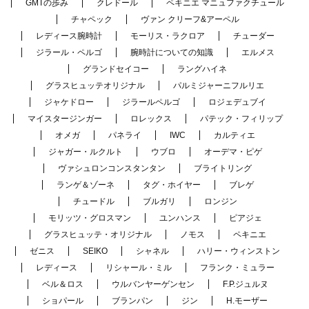
GMTの歩み
クレドール
ペキニエ マニュファクチュール
チャペック
ヴァン クリーフ&アーペル
レディース腕時計
モーリス・ラクロア
チューダー
ジラール・ペルゴ
腕時計についての知識
エルメス
グランドセイコー
ラングハイネ
グラスヒュッテオリジナル
パルミジャーニフルリエ
ジャケドロー
ジラールペルゴ
ロジェデュブイ
マイスタージンガー
ロレックス
パテック・フィリップ
オメガ
パネライ
IWC
カルティエ
ジャガー・ルクルト
ウブロ
オーデマ・ピゲ
ヴァシュロンコンスタンタン
ブライトリング
ランゲ＆ゾーネ
タグ・ホイヤー
ブレゲ
チュードル
ブルガリ
ロンジン
モリッツ・グロスマン
ユンハンス
ピアジェ
グラスヒュッテ・オリジナル
ノモス
ペキニエ
ゼニス
SEIKO
シャネル
ハリー・ウィンストン
レディース
リシャール・ミル
フランク・ミュラー
ベル＆ロス
ウルバンヤーゲンセン
F.P.ジュルヌ
ショパール
ブランパン
ジン
H.モーザー