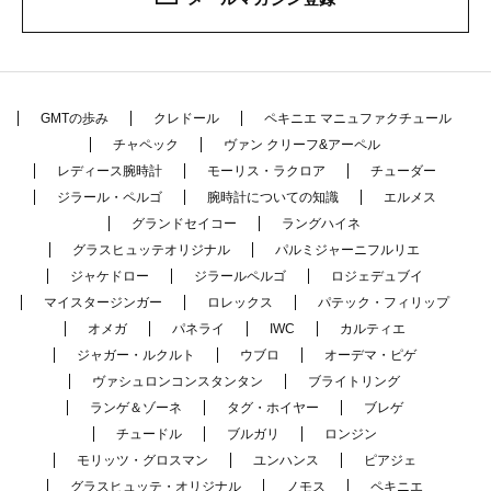
GMTの歩み
クレドール
ペキニエ マニュファクチュール
チャペック
ヴァン クリーフ&アーペル
レディース腕時計
モーリス・ラクロア
チューダー
ジラール・ペルゴ
腕時計についての知識
エルメス
グランドセイコー
ラングハイネ
グラスヒュッテオリジナル
パルミジャーニフルリエ
ジャケドロー
ジラールペルゴ
ロジェデュブイ
マイスタージンガー
ロレックス
パテック・フィリップ
オメガ
パネライ
IWC
カルティエ
ジャガー・ルクルト
ウブロ
オーデマ・ピゲ
ヴァシュロンコンスタンタン
ブライトリング
ランゲ＆ゾーネ
タグ・ホイヤー
ブレゲ
チュードル
ブルガリ
ロンジン
モリッツ・グロスマン
ユンハンス
ピアジェ
グラスヒュッテ・オリジナル
ノモス
ペキニエ