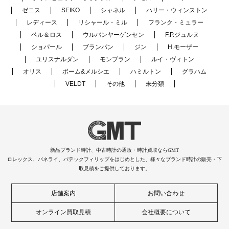
ゼニス
SEIKO
シャネル
ハリー・ウィンストン
レディース
リシャール・ミル
フランク・ミュラー
ベル＆ロス
ウルバンヤーゲンセン
F.P.ジュルヌ
ショパール
ブランパン
ジン
H.モーザー
ユリスナルダン
モンブラン
ルイ・ヴィトン
オリス
ボーム&メルシエ
ハミルトン
グラハム
VELDT
その他
未分類
新品ブランド時計、中古時計の通販・時計買取ならGMT
ロレックス、パネライ、パテックフィリップをはじめとした、様々なブランド時計の販売・下
取見積をご提供しております。
店舗案内
お問い合わせ
オンライン買取見積
会社概要について