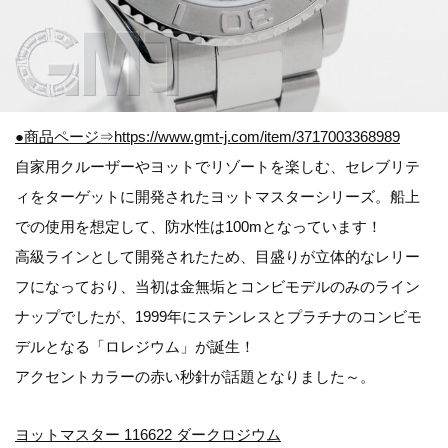
●商品ページ⇒https://www.gmt-j.com/item/3717003368989
自家用クルーザーやヨットでリゾートを楽しむ、セレブリテ
ィをターゲットに開発されたヨットマスターシリーズ。船上
での使用を想定して、防水性は100mとなっています！
高級ラインとして開発されたため、目盛りが立体的なレリー
フになっており、当初は金無垢とコンビモデルのみのライン
ナップでしたが、1999年にステンレスとプラチナのコンビモ
デルとなる「ロレジウム」が誕生！
アクセントカラーの赤い秒針が話題となりました～。
ヨットマスター 116622 ダークロジウム