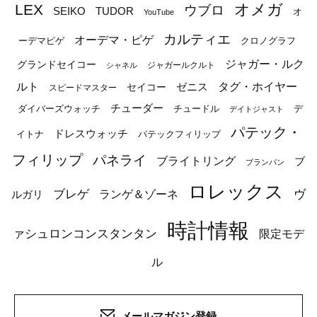
オメガ
LEX
ウブロ
SEIKO
TUDOR
オ
YouTube
カルティエ
オーデマ・ピゲ
ーデマピゲ
クロノグラフ
ジャガー・ルク
グランドセイコー
ジャガールクルト
シャネル
ルト
タグ・ホイヤー
ゼニス
セイコー
スピードマスター
チューダー
ダイバーズウォッチ
チュードル
デ
デイトジャスト
パテック・
ドレスウォッチ
イトナ
パテックフィリップ
フィリップ
パネライ
ブライトリング
ブ
ブランパン
ロレックス
ブレゲ
ヴ
ルガリ
ランゲ＆ゾーネ
時計情報
ァシュロンコンスタンタン
限定モデ
ル
メールマガジン登録