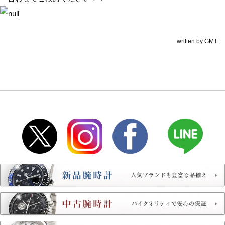
written by
GMT