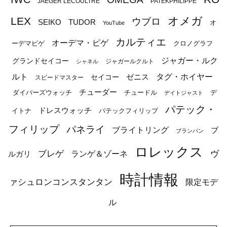
JAEGER LECOULTRE
PATEKPHILIPPE
オメガ
LEX
ウブロ
SEIKO
TUDOR
オ
YouTube
カルティエ
オーデマ・ピゲ
ーデマピゲ
クロノグラフ
ジャガー・ルク
グランドセイコー
ジャガールクルト
シャネル
ルト
タグ・ホイヤー
ゼニス
セイコー
スピードマスター
チューダー
ダイバーズウォッチ
チュードル
デ
デイトジャスト
パテック・
ドレスウォッチ
イトナ
パテックフィリップ
フィリップ
パネライ
ブライトリング
ブ
ブランパン
ロレックス
ブレゲ
ヴ
ルガリ
ランゲ＆ゾーネ
時計情報
ァシュロンコンスタンタン
限定モデ
ル