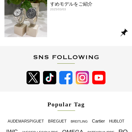
すめモデルをご紹介
2025/03/03
Popular Tag
Cartier
BREGUET
HUBLOT
AUDEMARSPIGUET
BREITLING
RO
IWC
OMEGA