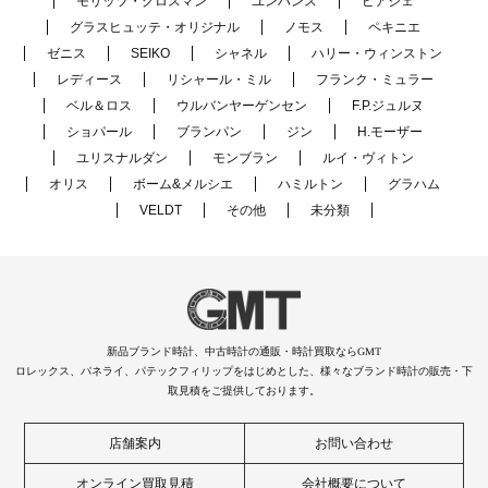
モリッツ・グロスマン
ユンハンス
ピアジェ
グラスヒュッテ・オリジナル
ノモス
ペキニエ
ゼニス
SEIKO
シャネル
ハリー・ウィンストン
レディース
リシャール・ミル
フランク・ミュラー
ベル＆ロス
ウルバンヤーゲンセン
F.P.ジュルヌ
ショパール
ブランパン
ジン
H.モーザー
ユリスナルダン
モンブラン
ルイ・ヴィトン
オリス
ボーム&メルシエ
ハミルトン
グラハム
VELDT
その他
未分類
新品ブランド時計、中古時計の通販・時計買取ならGMT
ロレックス、パネライ、パテックフィリップをはじめとした、様々なブランド時計の販売・下
取見積をご提供しております。
店舗案内
お問い合わせ
オンライン買取見積
会社概要について