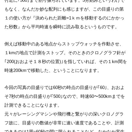
付近に｢500｣まで割り振られています。5分刻みというわけで
もなく、なんだか妙な配列にも感じますが、この目盛りの第
１の使い方が『決められた距離=1ｋｍを移動するのにかかっ
た秒数』から平均時速を瞬時に読み取るというものです。
例えば移動中のある地点からストップウォッチを作動させ、
１kmの地点で計測をストップ。そのときのクロノグラフ針が
｢200(おおよそ１８秒の位置)｣を指していれば、その１km間を
時速200kmで移動した、ということになります。
今回の写真の目盛りでは60秒の時点の目盛りが｢60｣、おおよ
そ7秒の時点の目盛りが｢500｣なので、時速60〜500kmまでを
計測できることになります。
元々がレーシングマシンや飛行機と繋がりの深いクロノグラ
フ故に、目盛りの数値が非常に速い速度であることや、計測
できるのは1周=60秒の間に限られることなど、なかなか実生