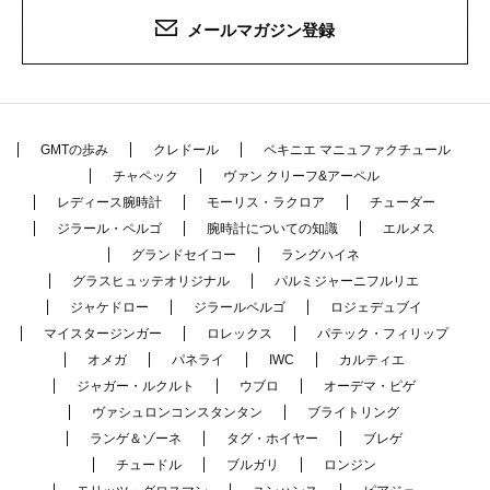
メールマガジン登録
GMTの歩み
クレドール
ペキニエ マニュファクチュール
チャペック
ヴァン クリーフ&アーペル
レディース腕時計
モーリス・ラクロア
チューダー
ジラール・ペルゴ
腕時計についての知識
エルメス
グランドセイコー
ラングハイネ
グラスヒュッテオリジナル
パルミジャーニフルリエ
ジャケドロー
ジラールペルゴ
ロジェデュブイ
マイスタージンガー
ロレックス
パテック・フィリップ
オメガ
パネライ
IWC
カルティエ
ジャガー・ルクルト
ウブロ
オーデマ・ピゲ
ヴァシュロンコンスタンタン
ブライトリング
ランゲ＆ゾーネ
タグ・ホイヤー
ブレゲ
チュードル
ブルガリ
ロンジン