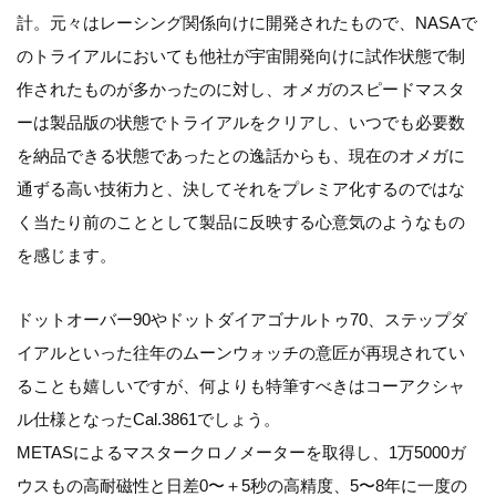
計。元々はレーシング関係向けに開発されたもので、NASAで
のトライアルにおいても他社が宇宙開発向けに試作状態で制
作されたものが多かったのに対し、オメガのスピードマスタ
ーは製品版の状態でトライアルをクリアし、いつでも必要数
を納品できる状態であったとの逸話からも、現在のオメガに
通ずる高い技術力と、決してそれをプレミア化するのではな
く当たり前のこととして製品に反映する心意気のようなもの
を感じます。
ドットオーバー90やドットダイアゴナルトゥ70、ステップダ
イアルといった往年のムーンウォッチの意匠が再現されてい
ることも嬉しいですが、何よりも特筆すべきはコーアクシャ
ル仕様となったCal.3861でしょう。
METASによるマスタークロノメーターを取得し、1万5000ガ
ウスもの高耐磁性と日差0〜＋5秒の高精度、5〜8年に一度の