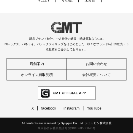
VELDT
その他
未分類
新品ブランド時計、中古時計の通販・時計買取ならGMT
ロレックス、パネライ、パテックフィリップをはじめとした、様々なブランド時計の販売・下
取見積をご提供しております。
店舗案内
お問い合わせ
オンライン買取見積
会社概要について
X
facebook
instagram
YouTube
All contents are reserved by Syuppin Co.,Ltd. シュッピン株式会社
東京都公安委員会許可 第304360508043号