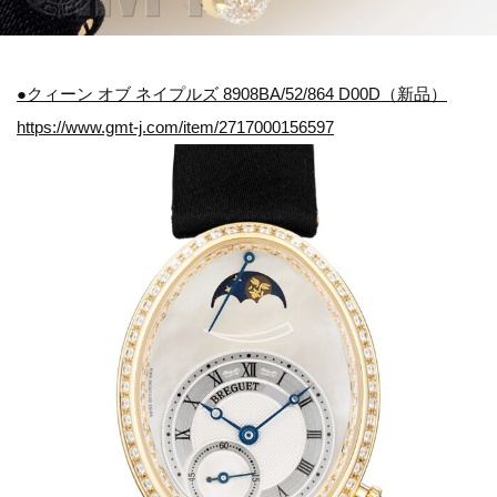
●クィーン オブ ネイプルズ 8908BA/52/864 D00D（新品）
https://www.gmt-j.com/item/2717000156597