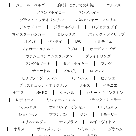
ジラール・ペルゴ
腕時計についての知識
エルメス
グランドセイコー
ラングハイネ
グラスヒュッテオリジナル
パルミジャーニフルリエ
ジャケドロー
ジラールペルゴ
ロジェデュブイ
マイスタージンガー
ロレックス
パテック・フィリップ
オメガ
パネライ
IWC
カルティエ
ジャガー・ルクルト
ウブロ
オーデマ・ピゲ
ヴァシュロンコンスタンタン
ブライトリング
ランゲ＆ゾーネ
タグ・ホイヤー
ブレゲ
チュードル
ブルガリ
ロンジン
モリッツ・グロスマン
ユンハンス
ピアジェ
グラスヒュッテ・オリジナル
ノモス
ペキニエ
ゼニス
SEIKO
シャネル
ハリー・ウィンストン
レディース
リシャール・ミル
フランク・ミュラー
ベル＆ロス
ウルバンヤーゲンセン
F.P.ジュルヌ
ショパール
ブランパン
ジン
H.モーザー
ユリスナルダン
モンブラン
ルイ・ヴィトン
オリス
ボーム&メルシエ
ハミルトン
グラハム