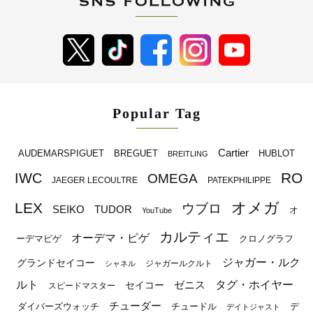
Popular Tag
Cartier
BREGUET
HUBLOT
AUDEMARSPIGUET
BREITLING
RO
IWC
OMEGA
JAEGER LECOULTRE
PATEKPHILIPPE
オメガ
LEX
ウブロ
SEIKO
TUDOR
オ
YouTube
カルティエ
オーデマ・ピゲ
ーデマピゲ
クロノグラフ
ジャガー・ルク
グランドセイコー
ジャガールクルト
シャネル
ルト
タグ・ホイヤー
ゼニス
セイコー
スピードマスター
チューダー
ダイバーズウォッチ
チュードル
デ
デイトジャスト