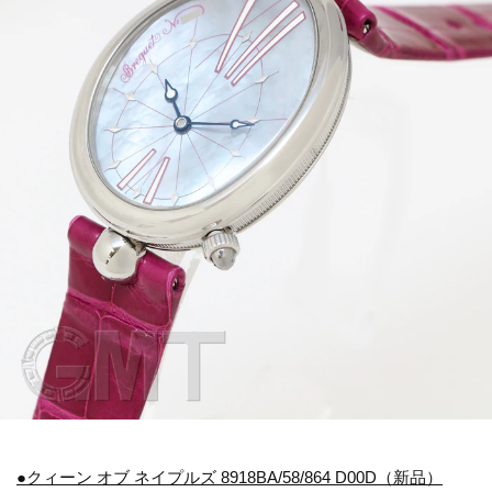
●クィーン オブ ネイプルズ 8918BA/58/864 D00D（新品）