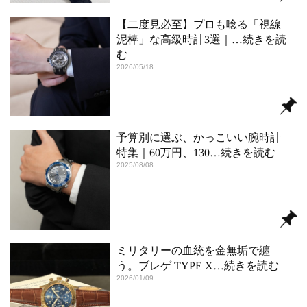
【二度見必至】プロも唸る「視線
泥棒」な高級時計3選｜
…続きを読
む
2026/05/18
予算別に選ぶ、かっこいい腕時計
特集｜60万円、130
…続きを読む
2025/08/08
ミリタリーの血統を金無垢で纏
う。ブレゲ TYPE X
…続きを読む
2026/01/09