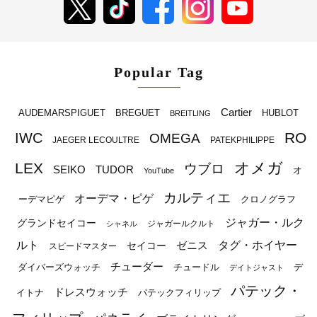
Popular Tag
Cartier
BREGUET
HUBLOT
AUDEMARSPIGUET
BREITLING
RO
IWC
OMEGA
JAEGER LECOULTRE
PATEKPHILIPPE
オメガ
LEX
ウブロ
SEIKO
TUDOR
オ
YouTube
カルティエ
オーデマ・ピゲ
ーデマピゲ
クロノグラフ
ジャガー・ルク
グランドセイコー
ジャガールクルト
シャネル
ルト
タグ・ホイヤー
ゼニス
セイコー
スピードマスター
チューダー
ダイバーズウォッチ
チュードル
デ
デイトジャスト
パテック・
ドレスウォッチ
イトナ
パテックフィリップ