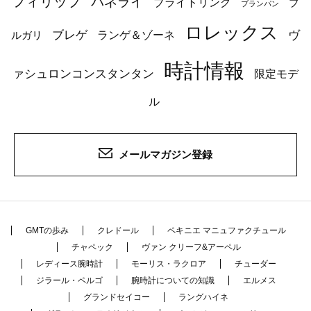
フィリップ
パネライ
ブライトリング
ブ
ブランパン
ロレックス
ブレゲ
ヴ
ルガリ
ランゲ＆ゾーネ
時計情報
ァシュロンコンスタンタン
限定モデ
ル
メールマガジン登録
GMTの歩み
クレドール
ペキニエ マニュファクチュール
チャペック
ヴァン クリーフ&アーペル
レディース腕時計
モーリス・ラクロア
チューダー
ジラール・ペルゴ
腕時計についての知識
エルメス
グランドセイコー
ラングハイネ