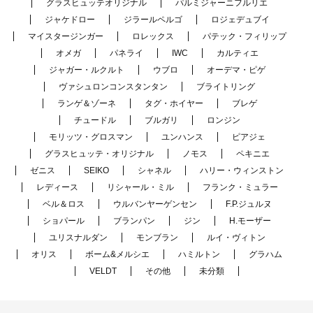
グラスヒュッテオリジナル
パルミジャーニフルリエ
ジャケドロー
ジラールペルゴ
ロジェデュブイ
マイスタージンガー
ロレックス
パテック・フィリップ
オメガ
パネライ
IWC
カルティエ
ジャガー・ルクルト
ウブロ
オーデマ・ピゲ
ヴァシュロンコンスタンタン
ブライトリング
ランゲ＆ゾーネ
タグ・ホイヤー
ブレゲ
チュードル
ブルガリ
ロンジン
モリッツ・グロスマン
ユンハンス
ピアジェ
グラスヒュッテ・オリジナル
ノモス
ペキニエ
ゼニス
SEIKO
シャネル
ハリー・ウィンストン
レディース
リシャール・ミル
フランク・ミュラー
ベル＆ロス
ウルバンヤーゲンセン
F.P.ジュルヌ
ショパール
ブランパン
ジン
H.モーザー
ユリスナルダン
モンブラン
ルイ・ヴィトン
オリス
ボーム&メルシエ
ハミルトン
グラハム
VELDT
その他
未分類