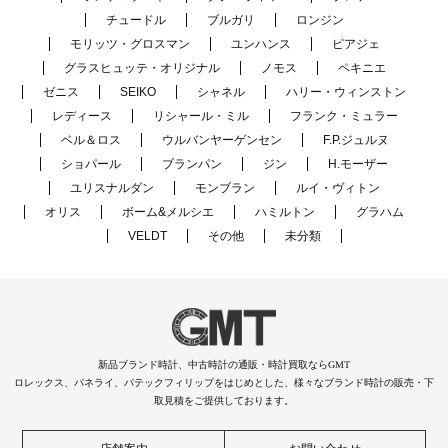
チュードル
ブルガリ
ロンジン
モリッツ・グロスマン
ユンハンス
ピアジェ
グラスヒュッテ・オリジナル
ノモス
ペキニエ
ゼニス
SEIKO
シャネル
ハリー・ウィンストン
レディース
リシャール・ミル
フランク・ミュラー
ベル＆ロス
ウルバンヤーゲンセン
F.P.ジュルヌ
ショパール
ブランパン
ジン
H.モーザー
ユリスナルダン
モンブラン
ルイ・ヴィトン
オリス
ボーム&メルシエ
ハミルトン
グラハム
VELDT
その他
未分類
新品ブランド時計、中古時計の通販・時計買取ならGMT
ロレックス、パネライ、パテックフィリップをはじめとした、様々なブランド時計の販売・下
取見積をご提供しております。