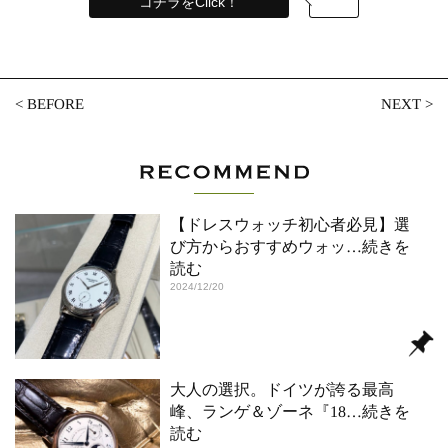
コチラをClick！
<
BEFORE
NEXT
>
【ドレスウォッチ初心者必見】選
び方からおすすめウォッ
…続きを
読む
2024/12/20
大人の選択。ドイツが誇る最高
峰、ランゲ＆ゾーネ『18
…続きを
読む