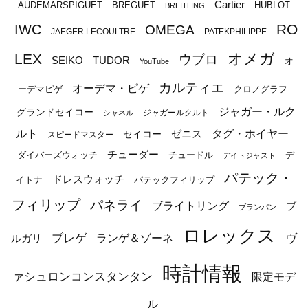
Cartier
BREGUET
HUBLOT
AUDEMARSPIGUET
BREITLING
RO
IWC
OMEGA
JAEGER LECOULTRE
PATEKPHILIPPE
オメガ
LEX
ウブロ
SEIKO
TUDOR
オ
YouTube
カルティエ
オーデマ・ピゲ
ーデマピゲ
クロノグラフ
ジャガー・ルク
グランドセイコー
ジャガールクルト
シャネル
ルト
タグ・ホイヤー
ゼニス
セイコー
スピードマスター
チューダー
ダイバーズウォッチ
チュードル
デ
デイトジャスト
パテック・
ドレスウォッチ
イトナ
パテックフィリップ
フィリップ
パネライ
ブライトリング
ブ
ブランパン
ロレックス
ブレゲ
ヴ
ルガリ
ランゲ＆ゾーネ
時計情報
ァシュロンコンスタンタン
限定モデ
ル