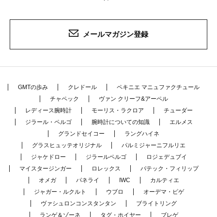
メールマガジン登録
GMTの歩み
クレドール
ペキニエ マニュファクチュール
チャペック
ヴァン クリーフ&アーペル
レディース腕時計
モーリス・ラクロア
チューダー
ジラール・ペルゴ
腕時計についての知識
エルメス
グランドセイコー
ラングハイネ
グラスヒュッテオリジナル
パルミジャーニフルリエ
ジャケドロー
ジラールペルゴ
ロジェデュブイ
マイスタージンガー
ロレックス
パテック・フィリップ
オメガ
パネライ
IWC
カルティエ
ジャガー・ルクルト
ウブロ
オーデマ・ピゲ
ヴァシュロンコンスタンタン
ブライトリング
ランゲ＆ゾーネ
タグ・ホイヤー
ブレゲ