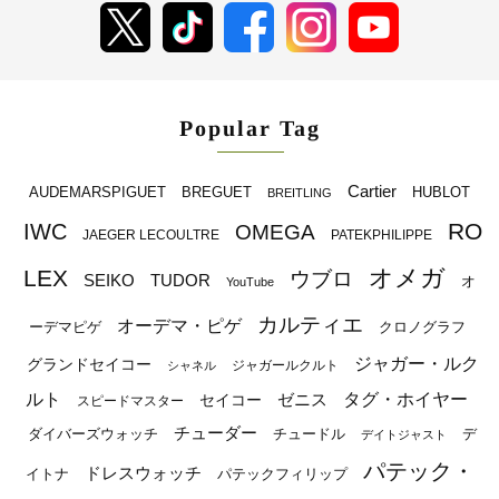
Popular Tag
Cartier
BREGUET
HUBLOT
AUDEMARSPIGUET
BREITLING
RO
IWC
OMEGA
JAEGER LECOULTRE
PATEKPHILIPPE
オメガ
LEX
ウブロ
SEIKO
TUDOR
オ
YouTube
カルティエ
オーデマ・ピゲ
ーデマピゲ
クロノグラフ
ジャガー・ルク
グランドセイコー
ジャガールクルト
シャネル
ルト
タグ・ホイヤー
ゼニス
セイコー
スピードマスター
チューダー
ダイバーズウォッチ
チュードル
デ
デイトジャスト
パテック・
ドレスウォッチ
イトナ
パテックフィリップ