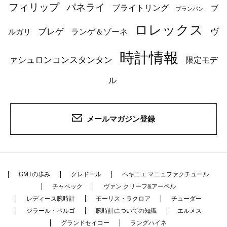
フィリップ
パネライ
ブライトリング
ブ
ブランパン
ロレックス
ブレゲ
ヴ
ルガリ
ランゲ＆ゾーネ
時計情報
ァシュロンコンスタンタン
限定モデ
ル
メールマガジン登録
GMTの歩み
クレドール
ペキニエ マニュファクチュール
チャペック
ヴァン クリーフ&アーペル
レディース腕時計
モーリス・ラクロア
チューダー
ジラール・ペルゴ
腕時計についての知識
エルメス
グランドセイコー
ラングハイネ