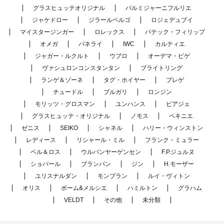
グラスヒュッテオリジナル
パルミジャーニフルリエ
ジャケドロー
ジラールペルゴ
ロジェデュブイ
マイスタージンガー
ロレックス
パテック・フィリップ
オメガ
パネライ
IWC
カルティエ
ジャガー・ルクルト
ウブロ
オーデマ・ピゲ
ヴァシュロンコンスタンタン
ブライトリング
ランゲ＆ゾーネ
タグ・ホイヤー
ブレゲ
チュードル
ブルガリ
ロンジン
モリッツ・グロスマン
ユンハンス
ピアジェ
グラスヒュッテ・オリジナル
ノモス
ペキニエ
ゼニス
SEIKO
シャネル
ハリー・ウィンストン
レディース
リシャール・ミル
フランク・ミュラー
ベル＆ロス
ウルバンヤーゲンセン
F.P.ジュルヌ
ショパール
ブランパン
ジン
H.モーザー
ユリスナルダン
モンブラン
ルイ・ヴィトン
オリス
ボーム&メルシエ
ハミルトン
グラハム
VELDT
その他
未分類